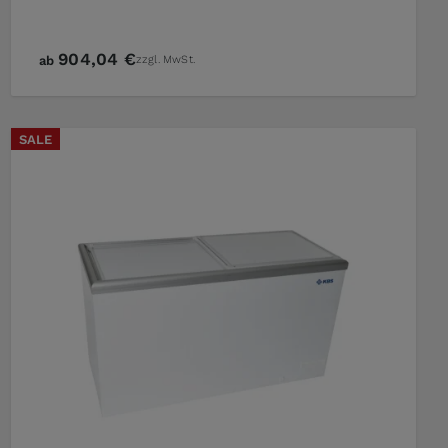
904,04 €
ab
zzgl. MwSt.
SALE