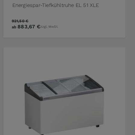
Energiespar-Tiefkühltruhe EL 51 XLE
921,50 €
883,67 €
ab
zzgl. MwSt.