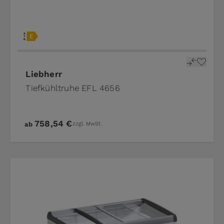
Liebherr
Tiefkühltruhe EFL 4656
758,54 €
ab
zzgl. MwSt.