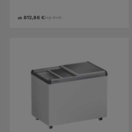
812,86 €
ab
zzgl. MwSt.