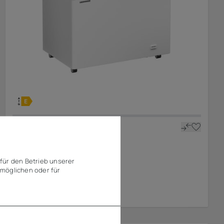
Liebherr
Tiefkühltruhe EFL 3056
für den Betrieb unserer
möglichen oder für
614,01 €
ab
zzgl. MwSt.