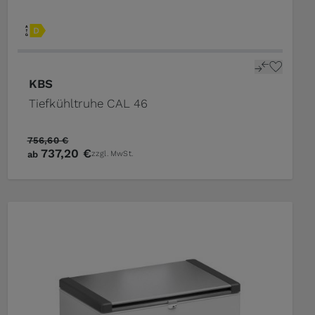
KBS
Tiefkühltruhe CAL 46
756,60 €
737,20 €
ab
zzgl. MwSt.