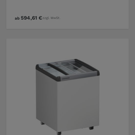
594,61 €
ab
zzgl. MwSt.