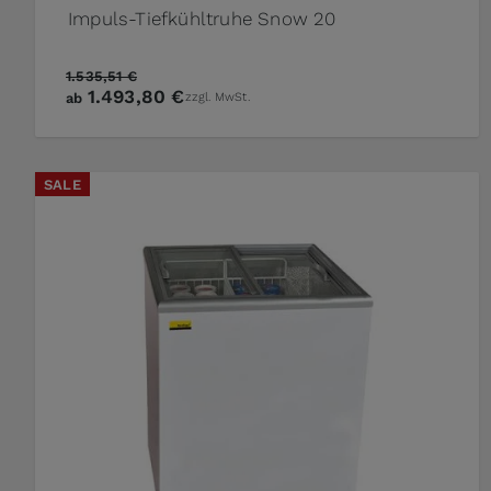
Impuls-Tiefkühltruhe Snow 20
1.535,51 €
1.493,80 €
ab
zzgl. MwSt.
SALE