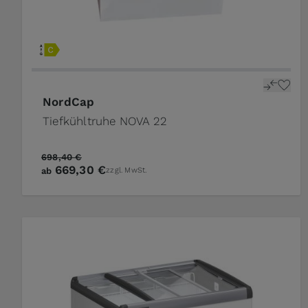
NordCap
Tiefkühltruhe NOVA 22
698,40 €
669,30 €
ab
zzgl. MwSt.