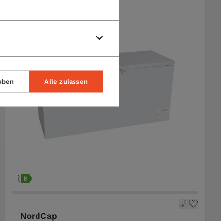
SALE
uben
Alle zulassen
NordCap