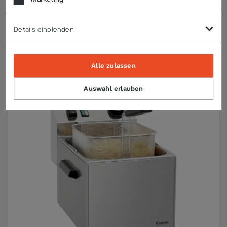
Bartscher
Bain Marie 900, 2/1GN, OU
Details einblenden
ab
2.339,64 €
zzgl. MwSt.
Alle zulassen
Auswahl erlauben