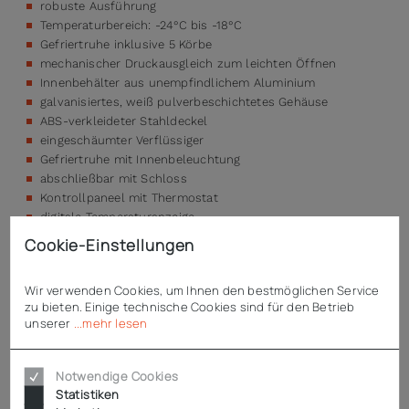
robuste Ausführung
Temperaturbereich: -24°C bis -18°C
Gefriertruhe inklusive 5 Körbe
mechanischer Druckausgleich zum leichten Öffnen
Innenbehälter aus unempfindlichem Aluminium
galvanisiertes, weiß pulverbeschichtetes Gehäuse
ABS-verkleideter Stahldeckel
eingeschäumter Verflüssiger
Gefriertruhe mit Innenbeleuchtung
abschließbar mit Schloss
Kontrollpaneel mit Thermostat
digitale Temperaturanzeige
Netzkontrollleuchte
Cookie-Einstellungen
Schnellgefrierschalter
Tauwasserablauf
Wir verwenden Cookies, um Ihnen den bestmöglichen Service
zu bieten. Einige technische Cookies sind für den Betrieb
Enthaltenes Zubehör
unserer
...mehr lesen
5 Körbe
Notwendige Cookies
Statistiken