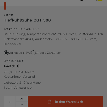
Carrier
Tiefkühltruhe CGT 500
Artikelnr:
CAR-4070357
Stille Kühlung, Temperaturbereich: -24 bis -17°C, Bruttoinhalt: 476
l, Nettoinhalt: 464 l, Außenmaße: B 1560 x T 600 x H 850 mm,
Hebedeckel
Vorkasse (-3%)
andere Zahlarten
UVP
975,00 €
643,11 €
765,30 €
inkl. MwSt.
Kostenloser Versand
Lieferzeit: 2-10 Werktage
1 Jahr Vollgarantie
Menge
in den Warenkorb