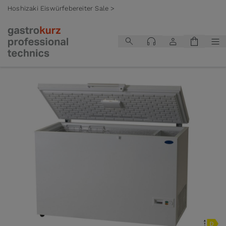
Hoshizaki Eiswürfebereiter Sale >
Zum Inhalt springen