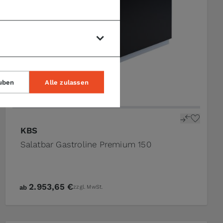
uben
Alle zulassen
KBS
Salatbar Gastroline Premium 150
2.953,65 €
ab
zzgl. MwSt.