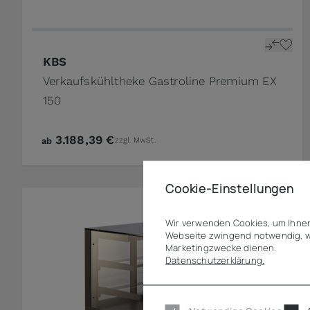
KBS
Verkaufskühltheke Gastroline Premium EX
150
3.188,39 €
ab
zzgl. MwSt.
Cookie-Einstellungen
Wir verwenden Cookies, um Ihnen
Webseite zwingend notwendig, w
Marketingzwecke dienen.
Datenschutzerklärung.