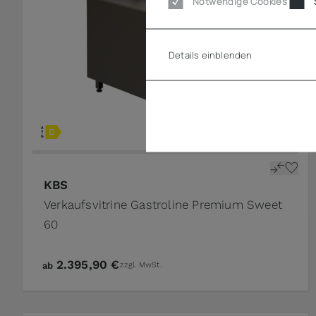
Notwendige Cookies
Details einblenden
KBS
Verkaufsvitrine Gastroline Premium Sweet
60
2.395,90 €
ab
zzgl. MwSt.