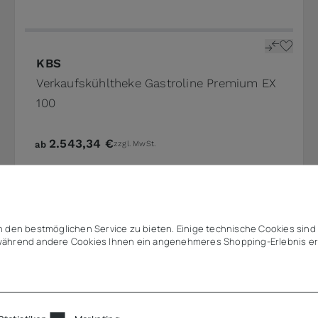
KBS
Verkaufskühltheke Gastroline Premium EX
100
2.543,34 €
ab
zzgl. MwSt.
 den bestmöglichen Service zu bieten. Einige technische Cookies sind 
ährend andere Cookies Ihnen ein angenehmeres Shopping-Erlebnis er