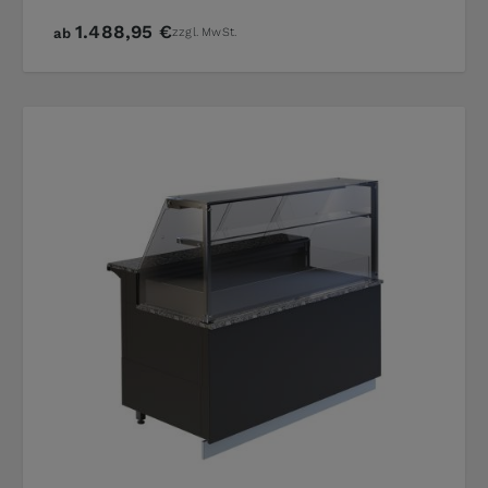
1.488,95 €
ab
zzgl. MwSt.