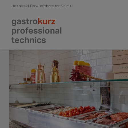
Hoshizaki Eiswürfebereiter Sale >
Zum Inhalt springen