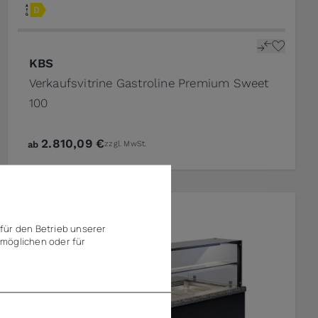
KBS
Verkaufsvitrine Gastroline Premium Sweet
100
2.810,09 €
ab
zzgl. MwSt.
für den Betrieb unserer
möglichen oder für