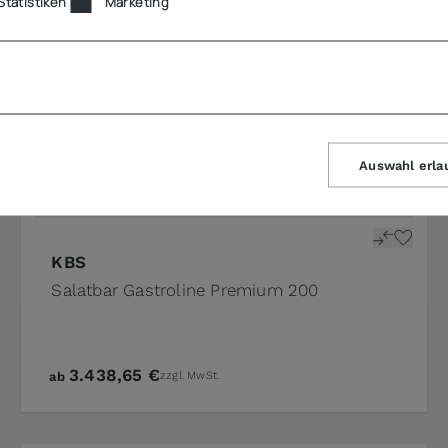
Statistiken
Marketing
Auswahl erla
KBS
Salatbar Gastroline Premium 200
3.438,65 €
ab
zzgl. MwSt.