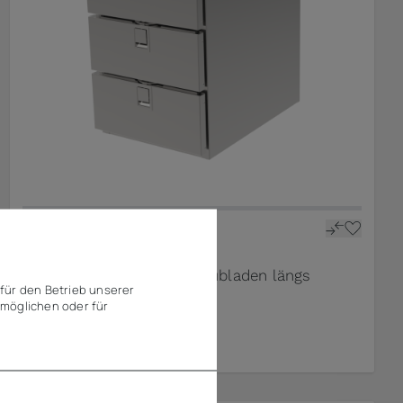
Rieber
thermomat® 1/1 - 3 Schubladen längs
für den Betrieb unserer
möglichen oder für
4.452,30 €
ab
zzgl. MwSt.