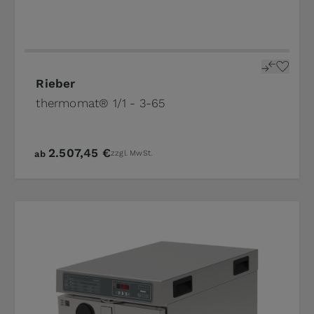
The price depends on the options chosen on the p
Rieber
thermomat® 1/1 - 3-65
2.507,45 €
ab
zzgl. MwSt.