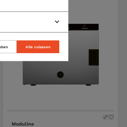
uben
Alle zulassen
Moduline