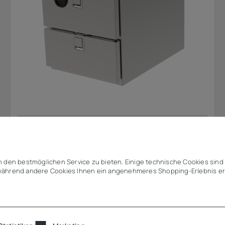
Rieber
thermomat® 1/1 - 2 Schubladen längs
 den bestmöglichen Service zu bieten. Einige technische Cookies sind 
ährend andere Cookies Ihnen ein angenehmeres Shopping-Erlebnis er
4.095,34 €
ab
zzgl. MwSt.