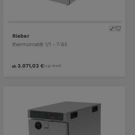
roduct page
The price depends on the options chosen on the pro
Rieber
thermomat® 1/1 - 7-65
3.071,02 €
ab
zzgl. MwSt.