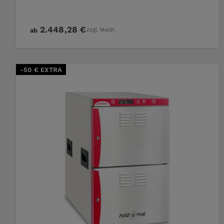
2.448,28 €
ab
zzgl. MwSt.
-50 € EXTRA