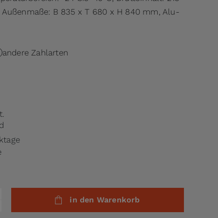
6 l, Außenmaße: B 835 x T 680 x H 840 mm, Alu-
andere Zahlarten
t.
d
rktage
e
in den Warenkorb