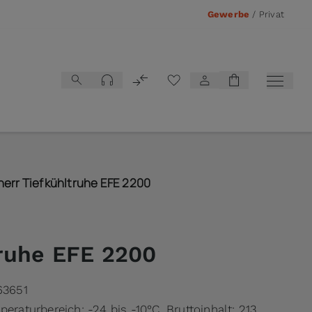
Gewerbe
/
Privat
Vergleichsliste
herr Tiefkühltruhe EFE 2200
truhe EFE 2200
63651
peraturbereich: -24 bis -10°C, Bruttoinhalt: 213