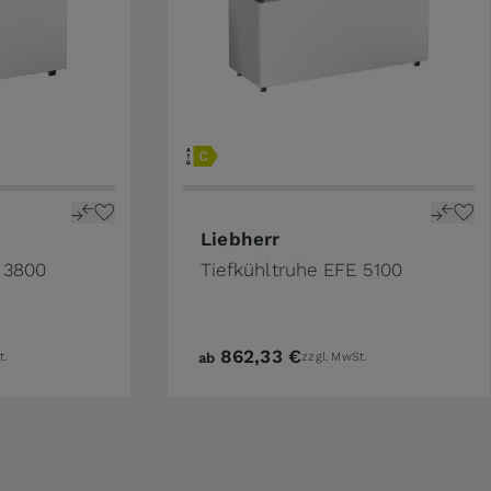
Liebherr
 3800
Tiefkühltruhe EFE 5100
862,33 €
t.
ab
zzgl. MwSt.