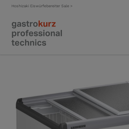
Hoshizaki Eiswürfebereiter Sale >
Zum Inhalt springen