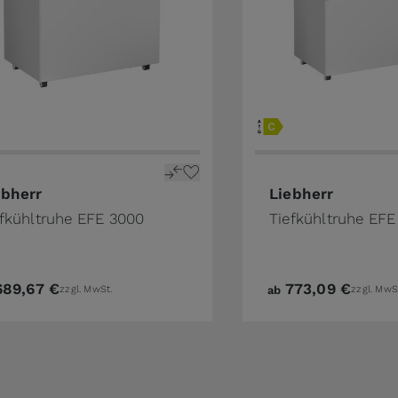
ebherr
Liebherr
efkühltruhe EFE 3000
Tiefkühltruhe EFE
689,67 €
773,09 €
zzgl. MwSt.
ab
zzgl. MwS