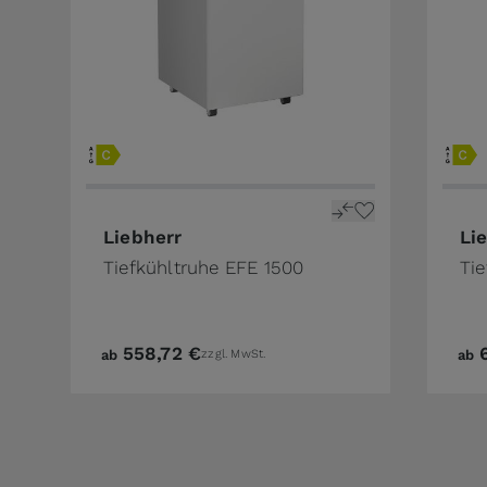
Liebherr
Li
Tiefkühltruhe EFE 1500
Ti
558,72 €
ab
zzgl. MwSt.
ab