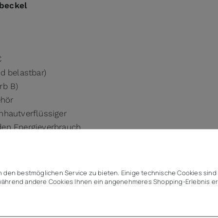
ebeckel
C
d belastbar)
rb B)
ehör
nhautverflüssiger
den Energieverbrauch
 den bestmöglichen Service zu bieten. Einige technische Cookies sind 
ährend andere Cookies Ihnen ein angenehmeres Shopping-Erlebnis er
Stahl