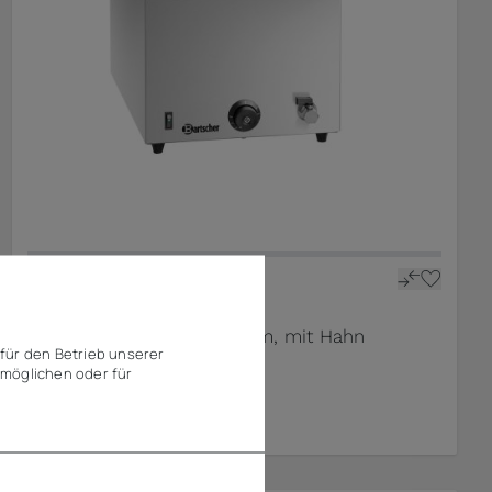
Bartscher
Bain Marie, 1/1GN, 200mm, mit Hahn
für den Betrieb unserer
möglichen oder für
185,27 €
ab
zzgl. MwSt.