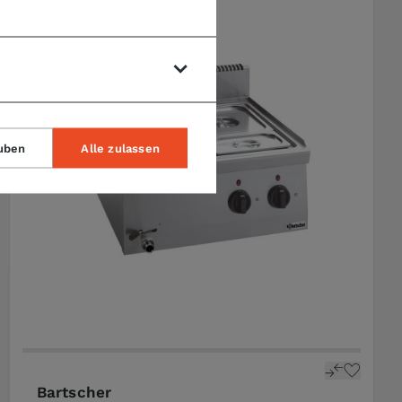
uben
Alle zulassen
Bartscher