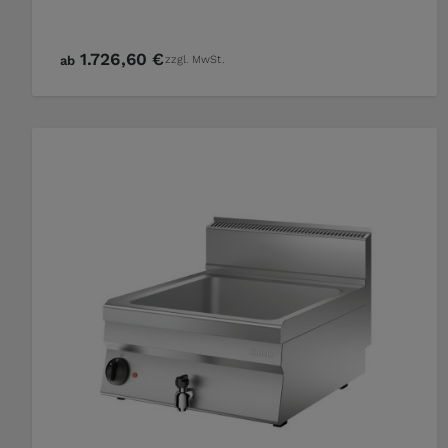
1.726,60 €
ab
zzgl. MwSt.