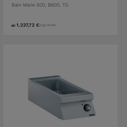
Bain Marie 600, B600, TG
1.237,72 €
ab
zzgl. MwSt.