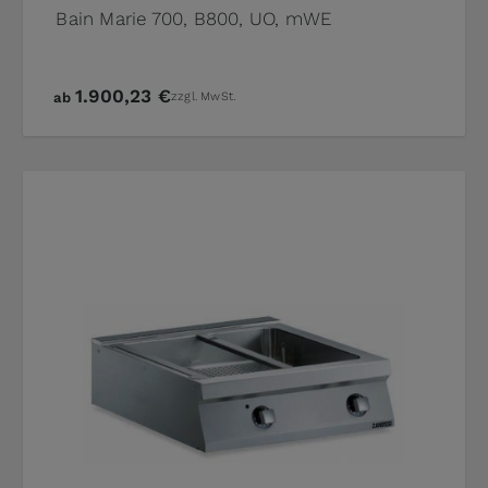
Bain Marie 700, B800, UO, mWE
1.900,23 €
ab
zzgl. MwSt.