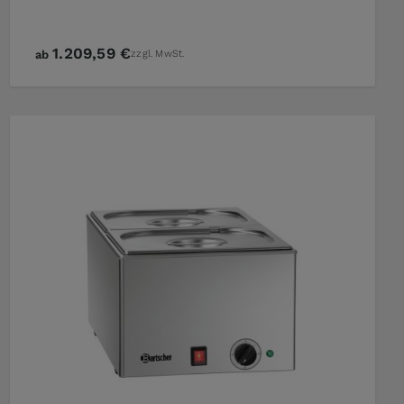
1.209,59 €
ab
zzgl. MwSt.