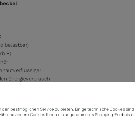
ebeckel
C
d belastbar)
rb B)
ehör
nhautverflüssiger
den Energieverbrauch
 den bestmöglichen Service zu bieten. Einige technische Cookies sind 
ährend andere Cookies Ihnen ein angenehmeres Shopping-Erlebnis er
Stahl