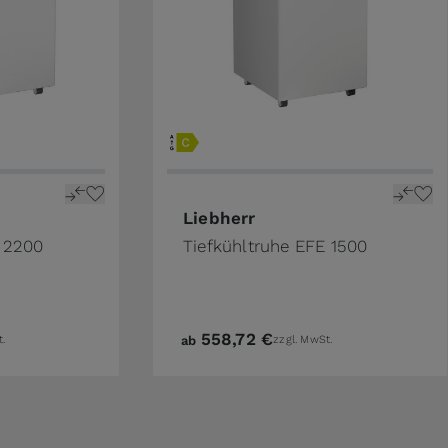
Liebherr
E 2200
Tiefkühltruhe EFE 1500
558,72 €
t.
ab
zzgl. MwSt.