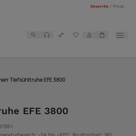
Gewerbe
/
Privat
Vergleichsliste
herr Tiefkühltruhe EFE 3800
truhe EFE 3800
87951
peraturbereich: -24 bis -10°C, Bruttoinhalt: 361