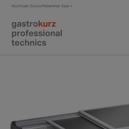
Hoshizaki Eiswürfebereiter Sale >
Zum Inhalt springen