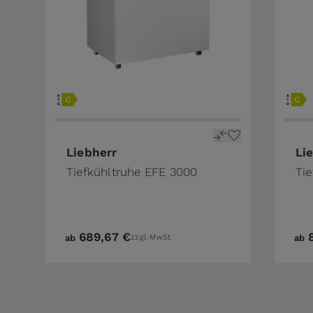
Liebherr
Li
Tiefkühltruhe EFE 3000
Ti
689,67 €
ab
zzgl. MwSt.
ab