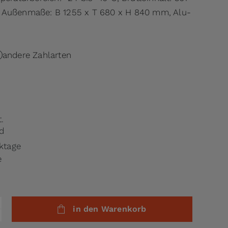
8 l, Außenmaße: B 1255 x T 680 x H 840 mm, Alu-
andere Zahlarten
.
d
rktage
e
in den Warenkorb