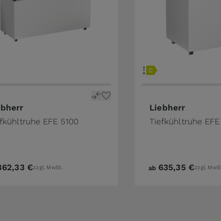
ebherr
Liebherr
efkühltruhe EFE 5100
Tiefkühltruhe EF
862,33 €
635,35 €
zzgl. MwSt.
ab
zzgl. MwS