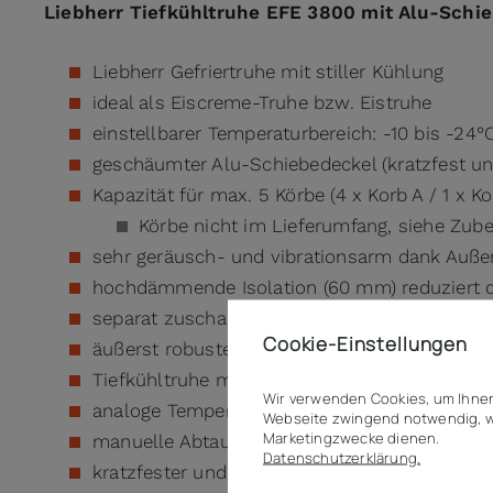
Liebherr Tiefkühltruhe EFE 3800 mit Alu-Schi
Liebherr Gefriertruhe mit stiller Kühlung
ideal als Eiscreme-Truhe bzw. Eistruhe
einstellbarer Temperaturbereich: -10 bis -24°
geschäumter Alu-Schiebedeckel (kratzfest un
Kapazität für max. 5 Körbe (4 x Korb A / 1 x Ko
Körbe nicht im Lieferumfang, siehe Zub
sehr geräusch- und vibrationsarm dank Auße
hochdämmende Isolation (60 mm) reduziert 
separat zuschaltbare LED-Innenbeleuchtung
Cookie-Einstellungen
äußerst robustes und stoßfestes Gehäuse
Tiefkühltruhe mit mechanischer Steuerung
Wir verwenden Cookies, um Ihnen
analoge Temperaturanzeige im Innenraum
Webseite zwingend notwendig, w
Marketingzwecke dienen.
manuelle Abtauung mit Tauwasserablauf
Datenschutzerklärung.
kratzfester und rostfreier Innenbehälter aus 