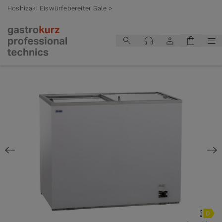
Hoshizaki Eiswürfebereiter Sale >
Zum Inhalt springen