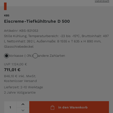
Datenblatt
KBS
Eiscreme-Tiefkühltruhe D 500
Artikelnr:
KBS-921053
Stille Kühlung, Temperaturbereich: -23 bis -15°C, Bruttoinhalt: 497
l, Nettoinhalt: 392 l, Außenmaße: B 1555 x T 635 x H 890 mm,
Glasschiebedeckel
Vorkasse (-3%)
andere Zahlarten
UVP
1.124,00 €
711,01 €
846,10 €
inkl. MwSt.
Kostenloser Versand
Lieferzeit: 2-10 Werktage
2 Jahre Vollgarantie
Menge
in den Warenkorb