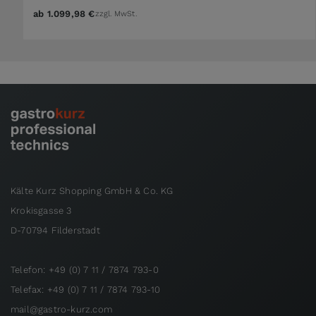
ab
1.099,98 €
zzgl. MwSt.
Kälte Kurz Shopping GmbH & Co. KG
Krokisgasse 3
D-70794 Filderstadt
Telefon: +49 (0) 7 11 / 7874 793-0
Telefax: +49 (0) 7 11 / 7874 793-10
mail@gastro-kurz.com