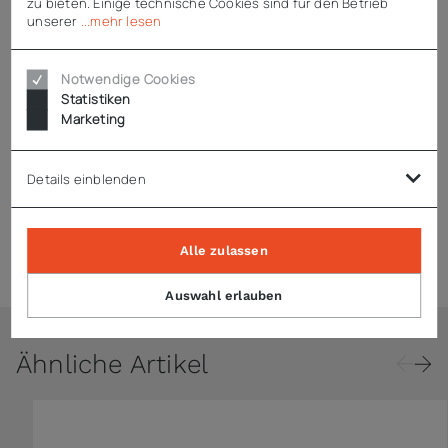
zu bieten. Einige technische Cookies sind für den Betrieb
Technische Daten
unserer
...mehr lesen
Notwendige Cookies
Downloads
Statistiken
Marketing
Hinweise
Details einblenden
Zubehör
Alle zulassen
Auswahl erlauben
Ähnliche Artikel