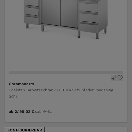
The price depends on the options chosen on the pr
Chromonorm
Edelstahl Arbeitsschrank 600 MA Schubladen beidseitig,
Schi...
ab
2.198,02 €
zzgl. MwSt.
KONFIGURIERBAR