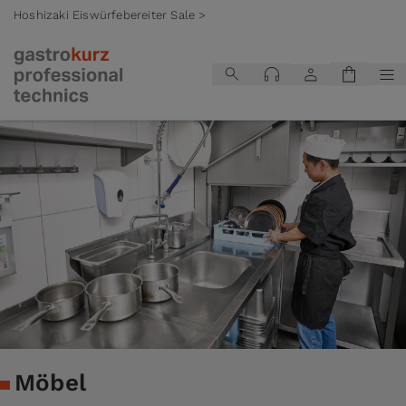
Hoshizaki Eiswürfebereiter Sale >
Zum Inhalt springen
Möbel