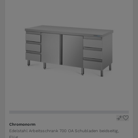
The price depends on the options chosen on the pr
Chromonorm
Edelstahl Arbeitsschrank 700 OA Schubladen beidseitig,
Flüg...