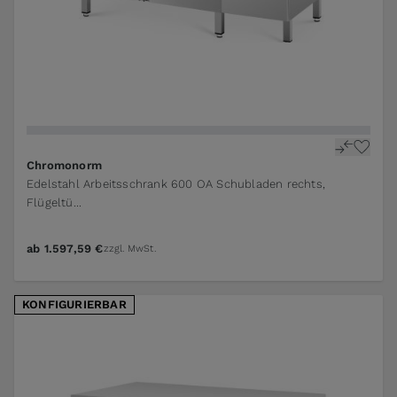
The price depends on the options chosen on the pr
Chromonorm
Edelstahl Arbeitsschrank 600 OA Schubladen rechts,
Flügeltü...
ab
1.597,59 €
zzgl. MwSt.
KONFIGURIERBAR