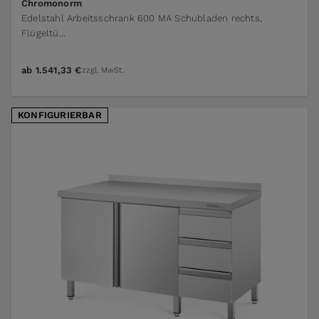
The price depends on the options chosen on the pr
Chromonorm
Edelstahl Arbeitsschrank 600 MA Schubladen rechts,
Flügeltü...
ab
1.541,33 €
zzgl. MwSt.
KONFIGURIERBAR