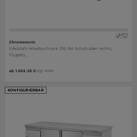
The price depends on the options chosen on the pr
Chromonorm
Edelstahl Arbeitsschrank 700 MA Schubladen rechts,
Flügeltü...
ab
1.604,38 €
zzgl. MwSt.
KONFIGURIERBAR