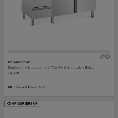
The price depends on the options chosen on the pr
Chromonorm
Edelstahl Arbeitsschrank 700 OA Schubladen links,
Flügeltür...
ab
1.657,73 €
zzgl. MwSt.
KONFIGURIERBAR