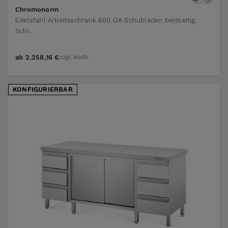
The price depends on the options chosen on the pr
Chromonorm
Edelstahl Arbeitsschrank 600 OA Schubladen beidseitig,
Schi...
ab
2.258,16 €
zzgl. MwSt.
KONFIGURIERBAR