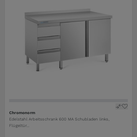
The price depends on the options chosen on the pr
Chromonorm
Edelstahl Arbeitsschrank 600 MA Schubladen links,
Flügeltür...