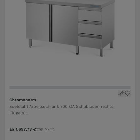
The price depends on the options chosen on the pr
Chromonorm
Edelstahl Arbeitsschrank 700 OA Schubladen rechts,
Flügeltü...
ab
1.657,73 €
zzgl. MwSt.