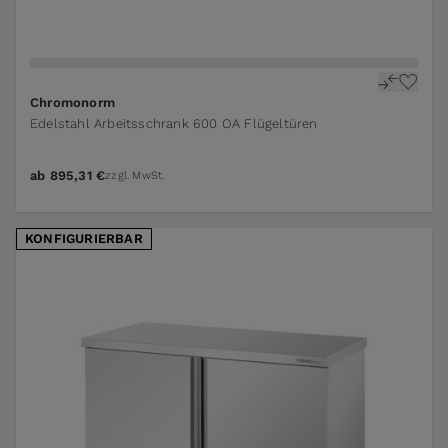
The price depends on the options chosen on the pr
Chromonorm
Edelstahl Arbeitsschrank 600 OA Flügeltüren
ab
895,31 €
zzgl. MwSt.
KONFIGURIERBAR