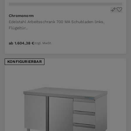
The price depends on the options chosen on the pr
Chromonorm
Edelstahl Arbeitsschrank 700 MA Schubladen links,
Flügeltür...
ab
1.604,38 €
zzgl. MwSt.
KONFIGURIERBAR