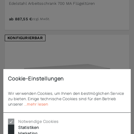
Edelstahl Arbeitsschrank 700 MA Flügeltüren
ab
887,55 €
zzgl. MwSt.
KONFIGURIERBAR
Cookie-Einstellungen
Wir verwenden Cookies, um Ihnen den bestmöglichen Service
zu bieten. Einige technische Cookies sind für den Betrieb
unserer
...mehr lesen
Notwendige Cookies
Statistiken
Marketing