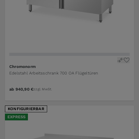
The price depends on the options chosen on the pr
Chromonorm
Edelstahl Arbeitsschrank 700 OA Flügeltüren
ab
940,90 €
zzgl. MwSt.
KONFIGURIERBAR
EXPRESS