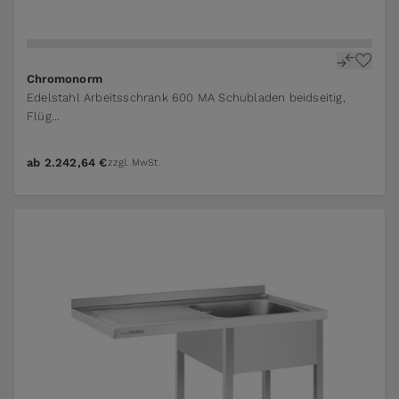
The price depends on the options chosen on the pr
Chromonorm
Edelstahl Arbeitsschrank 600 MA Schubladen beidseitig,
Flüg...
ab
2.242,64 €
zzgl. MwSt.