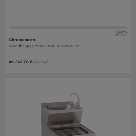
The price depends on the options chosen on the pr
Chromonorm
Wandhängeschrank mit Schiebetüren
ab
362,78 €
zzgl. MwSt.