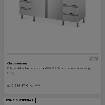
The price depends on the options chosen on the pr
Chromonorm
Edelstahl Arbeitsschrank 600 OA Schubladen beidseitig,
Flüg...
ab
2.299,87 €
zzgl. MwSt.
KONFIGURIERBAR