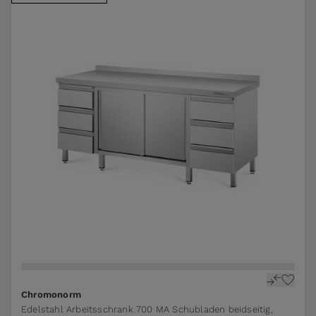
The price depends on the options chosen on the pr
Chromonorm
Edelstahl Arbeitsschrank 700 MA Schubladen beidseitig,