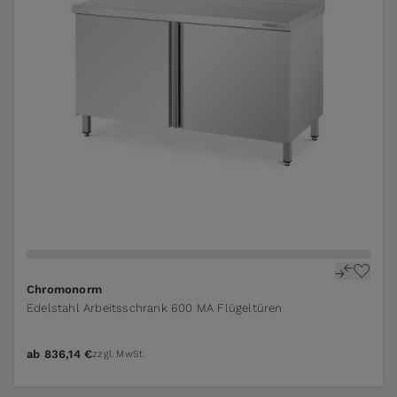
The price depends on the options chosen on the pr
Chromonorm
Edelstahl Arbeitsschrank 600 MA Flügeltüren
ab
836,14 €
zzgl. MwSt.