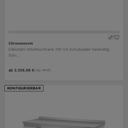
The price depends on the options chosen on the pr
Chromonorm
Edelstahl Arbeitsschrank 700 OA Schubladen beidseitig,
Schi...
ab
2.326,06 €
zzgl. MwSt.
KONFIGURIERBAR