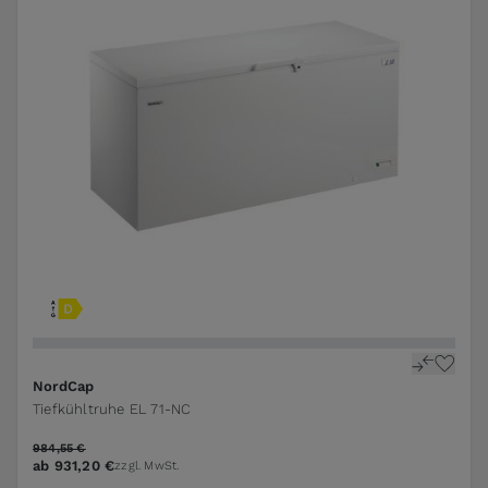
NordCap
Tiefkühltruhe EL 71-NC
984,55 €
ab
931,20 €
zzgl. MwSt.