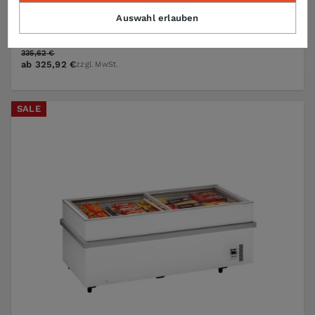
Tefcold
Auswahl erlauben
Kühltonne CC77
335,62 €
ab
325,92 €
zzgl. MwSt.
SALE