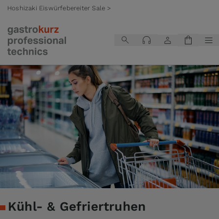
Hoshizaki Eiswürfebereiter Sale >
Zum Inhalt springen
Kühl- & Gefriertruhen