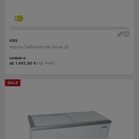
KBS
Impuls-Tiefkühltruhe Snow 20
1.535,51 €
ab
1.493,80 €
zzgl. MwSt.
SALE