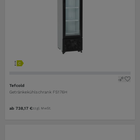
Tefcold
Getränkekühlschrank FS176H
ab
738,17 €
zzgl. MwSt.