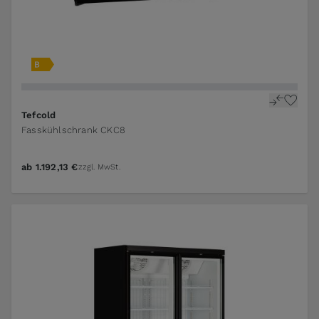
Tefcold
Fasskühlschrank CKC8
ab
1.192,13 €
zzgl. MwSt.