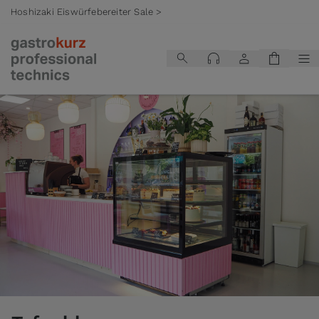
Hoshizaki Eiswürfebereiter Sale >
Zum Inhalt springen