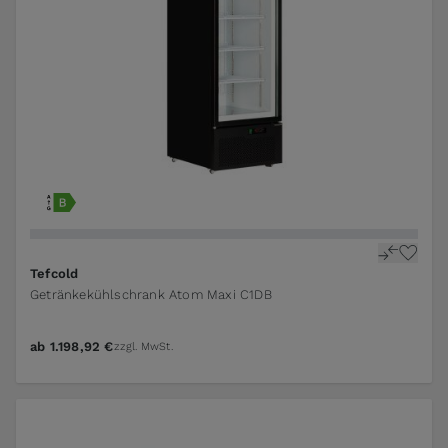
Tefcold
Getränkekühlschrank Atom Maxi C1DB
ab
1.198,92 €
zzgl. MwSt.