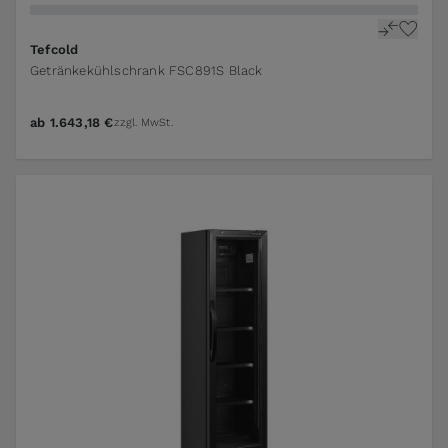
Tefcold
Getränkekühlschrank FSC891S Black
ab
1.643,18 €
zzgl. MwSt.