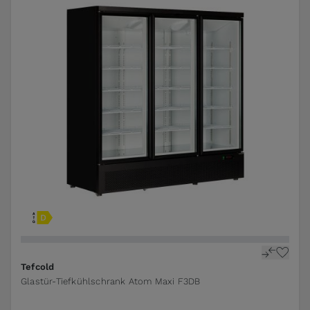
Tefcold
Glastür-Tiefkühlschrank Atom Maxi F3DB