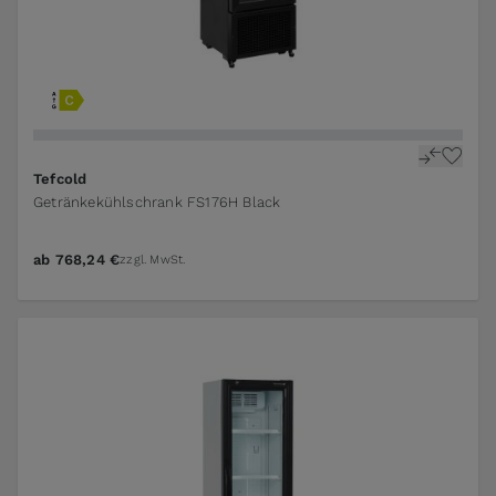
Tefcold
Getränkekühlschrank FS176H Black
ab
768,24 €
zzgl. MwSt.