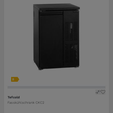
Tefcold
Fasskühlschrank CKC2