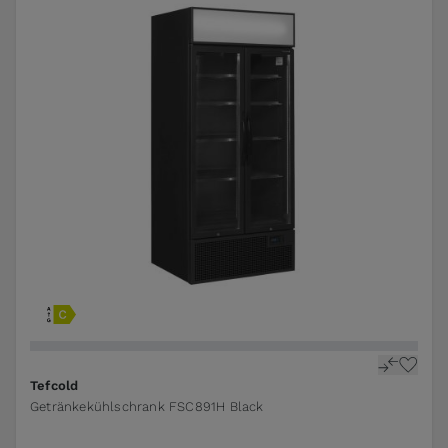
Tefcold
Getränkekühlschrank FSC891H Black