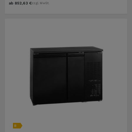
ab
852,63 €
zzgl. MwSt.