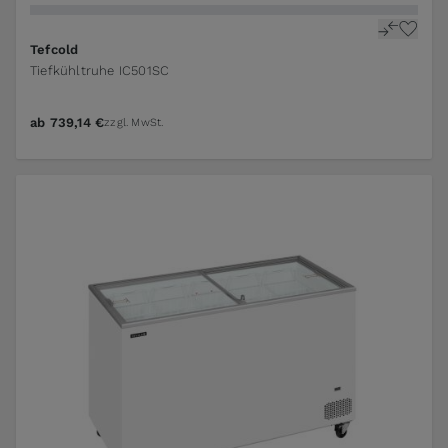
Tefcold
Tiefkühltruhe IC501SC
ab
739,14 €
zzgl. MwSt.