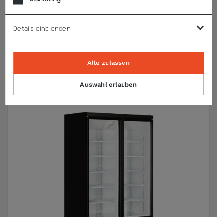
Tefcold
Details einblenden
Getränkekühlschrank Atom Maxi C3DB
ab
2.500,66 €
zzgl. MwSt.
Alle zulassen
Auswahl erlauben