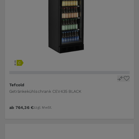
Tefcold
Getränkekühlschrank CEV435 BLACK
ab
764,36 €
zzgl. MwSt.