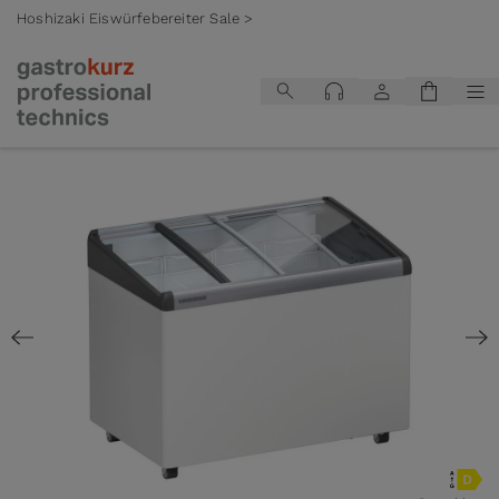
Hoshizaki Eiswürfebereiter Sale >
Zum Inhalt springen