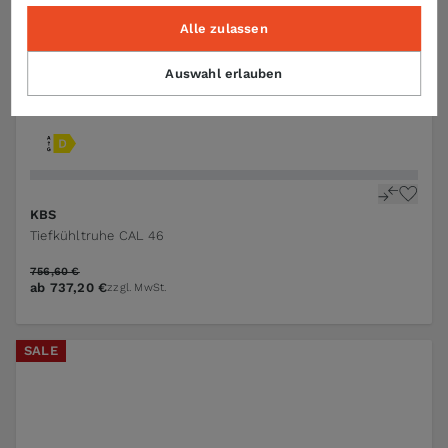
Alle zulassen
Auswahl erlauben
KBS
Tiefkühltruhe CAL 46
756,60 €
ab
737,20 €
zzgl. MwSt.
SALE