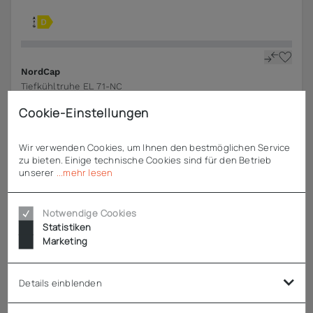
NordCap
Tiefkühltruhe EL 71-NC
Cookie-Einstellungen
984,55 €
ab
931,20 €
zzgl. MwSt.
Wir verwenden Cookies, um Ihnen den bestmöglichen Service
zu bieten. Einige technische Cookies sind für den Betrieb
SALE
unserer
...mehr lesen
Notwendige Cookies
Statistiken
Marketing
Details einblenden