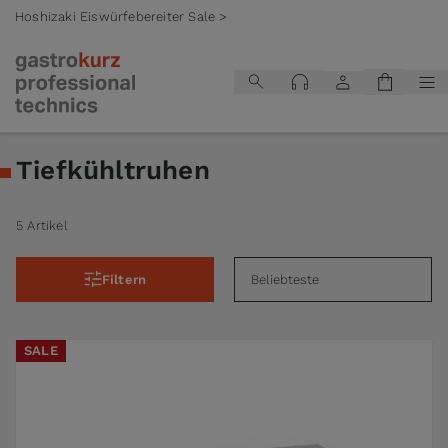
Hoshizaki Eiswürfebereiter Sale >
Zum Inhalt springen
Tiefkühltruhen
5 Artikel
Filtern
SALE