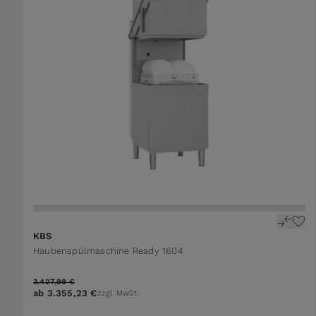
The price depends on the options chosen on the 
KBS
Haubenspülmaschine Ready 1604
3.427,98 €
ab
3.355,23 €
zzgl. MwSt.