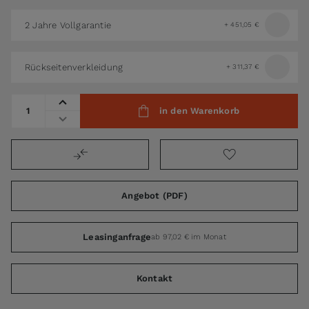
2 Jahre Vollgarantie
+
451,05 €
Rückseitenverkleidung
+
311,37 €
Menge
in den Warenkorb
Angebot (PDF)
Leasinganfrage
ab 97,02 € im Monat
Kontakt