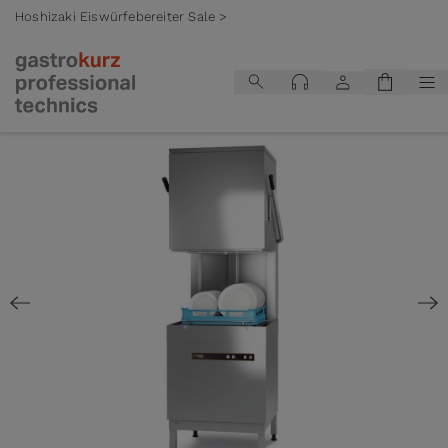
Hoshizaki Eiswürfebereiter Sale >
Zum Inhalt springen