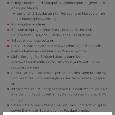
Reinigerdosier- und Klarspülmitteldosierpumpe jeweils mit
Ansaugschlauch
optional: 2 Sauglanzen für Reiniger und Klarspüler mit
Füllstandsüberwachung
Rücksaugverhinderer
6 Automatikprogramme: Kurz-, Standard-, Intensiv-,
Dauerwasch-, Hygiene-, Stärke-Abbau-Programm
Selbstreinigungsprogramm
ROTOR-X Waschsystem: Kreuzwascharme und spezielle
Weitwinkeldüsen verteilen das Wasser optimal
Multi-Setting: Die Erhitzerleistung kann bei
Warmwasseranschluss vor Ort von 12,4 kW auf 6,2 kW
reduziert werden
SENSO-ACTIVE überwacht permanent den Schmutzeintrag
und passt die Klarspülmenge an den Verschmutzungsgrad
an
integrierter Abluft-Energiespeicher: Die isolierte Haube hält
Energie und Feuchtigkeit im System und spart bis zu 3 kW
Energie
VISIOTRONIC-Touch Steuerung mit Text- und Grafikdisplay
sowie Ein-Knopf-Bedienung mit Restlaufanzeige