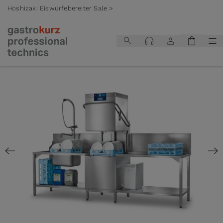
Hoshizaki Eiswürfebereiter Sale >
Zum Inhalt springen