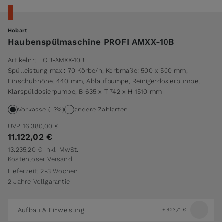
Hobart
Haubenspülmaschine PROFI AMXX-10B
Artikelnr:
HOB-AMXX-10B
Spülleistung max.: 70 Körbe/h, Korbmaße: 500 x 500 mm,
Einschubhöhe: 440 mm, Ablaufpumpe, Reinigerdosierpumpe,
Klarspüldosierpumpe, B 635 x T 742 x H 1510 mm
Vorkasse (-3%)
andere Zahlarten
UVP
16.380,00 €
11.122,02 €
13.235,20 €
inkl. MwSt.
Kostenloser Versand
Lieferzeit: 2-3 Wochen
2 Jahre Vollgarantie
Aufbau & Einweisung
+
623,71 €