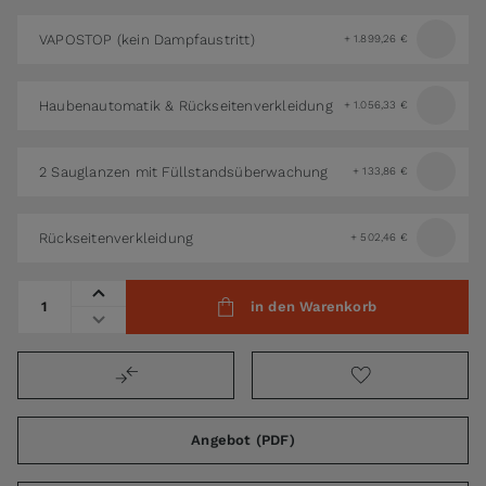
VAPOSTOP (kein Dampfaustritt)
+
1.899,26 €
Haubenautomatik & Rückseitenverkleidung
+
1.056,33 €
2 Sauglanzen mit Füllstandsüberwachung
+
133,86 €
Rückseitenverkleidung
+
502,46 €
Menge
in den Warenkorb
Angebot (PDF)