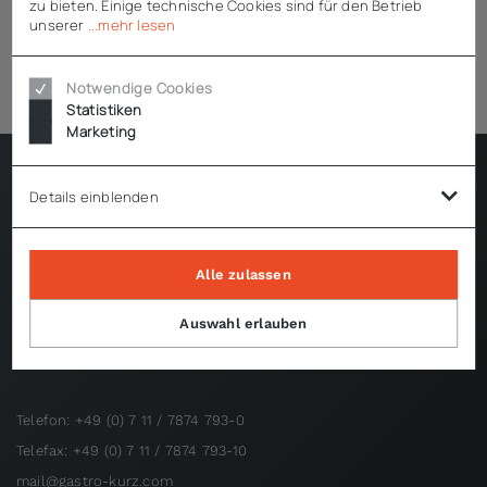
zu bieten. Einige technische Cookies sind für den Betrieb
1 von 1 Artikel
unserer
...mehr lesen
Notwendige Cookies
Statistiken
Marketing
Details einblenden
Alle zulassen
Kälte Kurz Shopping GmbH & Co. KG
Auswahl erlauben
Krokisgasse 3
D-70794 Filderstadt
Telefon: +49 (0) 7 11 / 7874 793-0
Telefax: +49 (0) 7 11 / 7874 793-10
mail@gastro-kurz.com