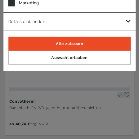
Marketing
Details einblenden
Alle zulassen
Auswahl erlauben
Convotherm
Backblech GN 2/3, gelocht, antihaftbeschichtet
ab
40,74 €
zzgl. MwSt.