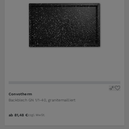
Convotherm
Backblech GN 1/1-40, granitemailliert
ab
81,48 €
zzgl. MwSt.