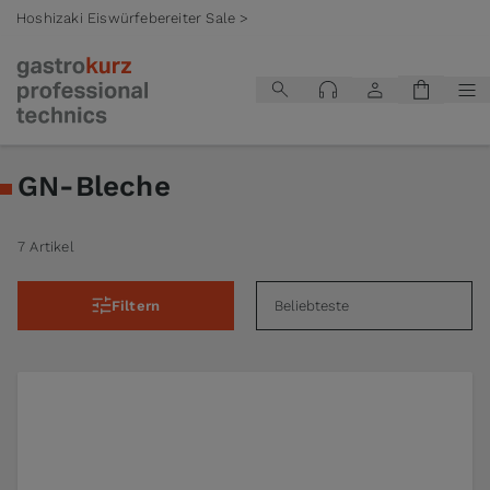
Hoshizaki Eiswürfebereiter Sale >
Zum Inhalt springen
GN-Bleche
7 Artikel
Filtern