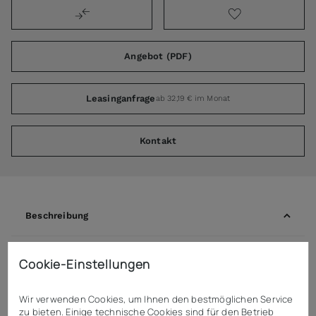
Angebot (PDF)
Leasinganfrage
ab 32,19 € im Monat
Kontakt
Beschreibung
Dynamic Stabmixer SMX 300 CC Turbo Blender
Cookie-Einstellungen
Verarbeitungsmenge: 75 bis 300 l
Wir verwenden Cookies, um Ihnen den bestmöglichen Service
perfekt emulgieren, mixen, aufschlagen und binden
zu bieten. Einige technische Cookies sind für den Betrieb