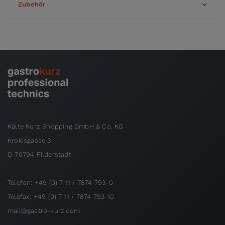
Zubehör
Kälte Kurz Shopping GmbH & Co. KG
Krokisgasse 3
D-70794 Filderstadt
Telefon: +49 (0) 7 11 / 7874 793-0
Telefax: +49 (0) 7 11 / 7874 793-10
mail@gastro-kurz.com