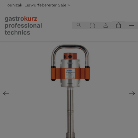
Hoshizaki Eiswürfebereiter Sale >
Zum Inhalt springen