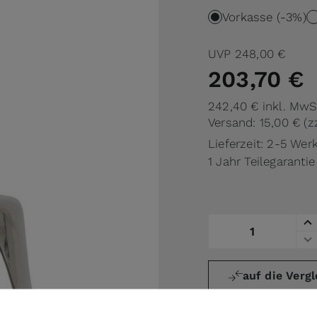
Vorkasse (-3%)
UVP
248,00 €
203,70 €
242,40 €
inkl. MwS
Versand: 15,00 €
(z
Lieferzeit: 2-5 Wer
1 Jahr Teilegarantie
Menge
auf die Vergl