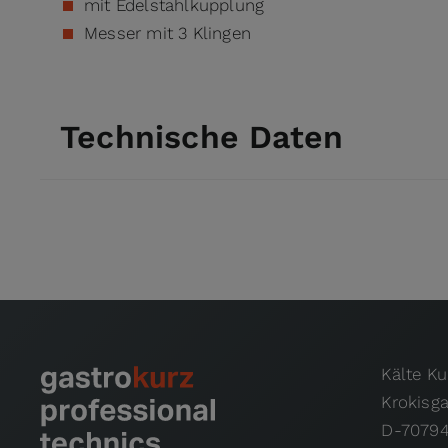
mit Edelstahlkupplung
Messer mit 3 Klingen
Technische Daten
Kälte K
Krokisg
D-70794