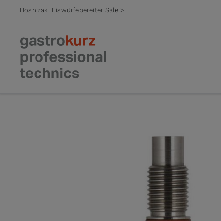
Hoshizaki Eiswürfebereiter Sale >
Zum Inhalt springen