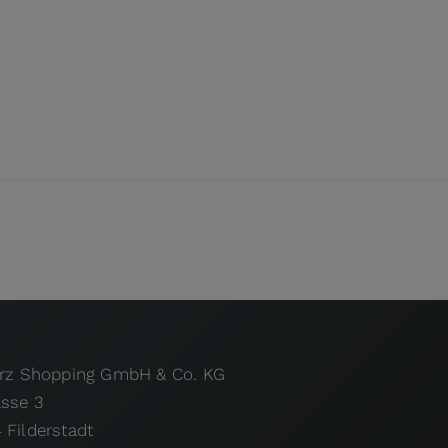
urz Shopping GmbH & Co. KG
asse 3
 Filderstadt