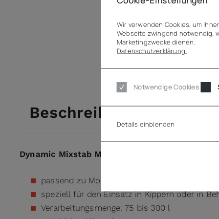
Wir verwenden Cookies, um Ihnen
Webseite zwingend notwendig, w
Marketingzwecke dienen.
Datenschutzerklärung.
Notwendige Cookies
Beschreibung
Details einblenden
Dynamic Mixstab M300 CC SMX
passend zu Motorblock SMX
speziell für den Einsatz in Kippern oder in B
Verarbeitungsmenge: 75 bis 300 l