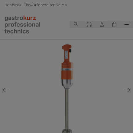
Hoshizaki Eiswürfebereiter Sale >
Zum Inhalt springen