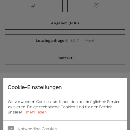
Angebot (PDF)
Leasinganfrage
ab 13,13 € im Monat
Kontakt
Cookie-Einstellungen
Beschreibung
Wir verwenden Cookies, um Ihnen den bestmöglichen Service
Dynamic Stabmixer Senior XL DMX 400
zu bieten. Einige technische Cookies sind für den Betrieb
unserer
...mehr lesen
abnehmbarer Mixstab 400 mm
Verarbeitungsmenge: 20 - 40 l
Notwendige Cookies