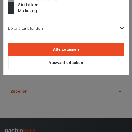
variable Drehzahl: 2.800 - 9.500 U/min
Statistiken
Messer mit 3 Klingen
Marketing
inklusive Wandhalterung
einfache Reinigung
Details einblenden
Technische Daten
Alle zulassen
Auswahl erlauben
Downloads
Zubehör