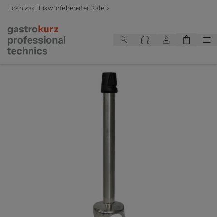
Hoshizaki Eiswürfebereiter Sale >
Zum Inhalt springen