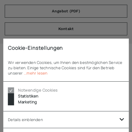
Angebot (PDF)
Kontakt
Cookie-Einstellungen
Beschreibung
Wir verwenden Cookies, um Ihnen den bestmöglichen Service
zu bieten. Einige technische Cookies sind für den Betrieb
unserer
...mehr lesen
Dynamic Mixstab Senior M400 XL
Notwendige Cookies
passend zu Motorblock Senior
Statistiken
Verarbeitungsmenge: 20 - 40 l
Marketing
Drehzahl: 2.800 - 9.500 U/min
Stablänge: 300 mm
Messer mit 3 Klingen
Details einblenden