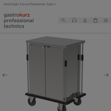
Hoshizaki Eiswürfebereiter Sale >
Zum Inhalt springen