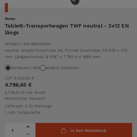
Rieber
Tablett-Transportwagen TWF neutral - 2x12 EN
längs
Artikelnr:
RIE-88440404
neutral, Anzahl Einschübe: 24, Format Einschübe: EN 530 x 370
mm, Längseinschub, B 1087 x T 765 x H 1885 mm
Vorkasse (-3%)
andere Zahlarten
UVP
8.332,00 €
4.796,65 €
5.708,01 €
inkl. MwSt.
Kostenloser Versand
Lieferzeit: 2-10 Werktage
1 Jahr Vollgarantie
Menge
in den Warenkorb