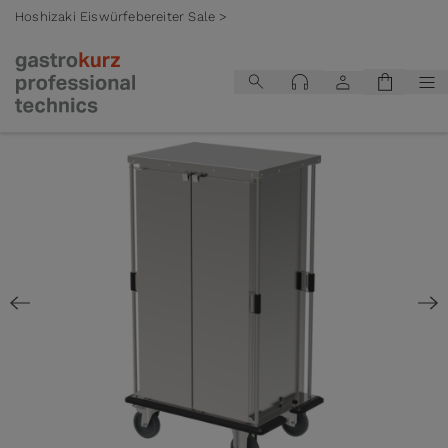
Hoshizaki Eiswürfebereiter Sale >
Zum Inhalt springen