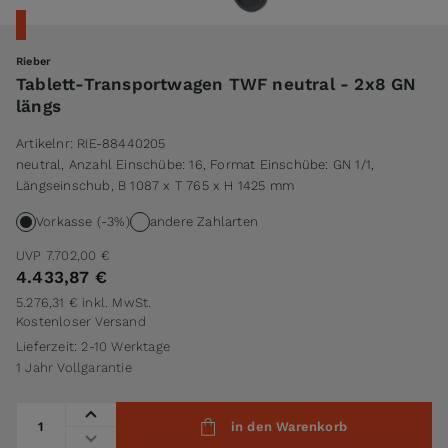
Rieber
Tablett-Transportwagen TWF neutral - 2x8 GN
längs
Artikelnr:
RIE-88440205
neutral, Anzahl Einschübe: 16, Format Einschübe: GN 1/1,
Längseinschub, B 1087 x T 765 x H 1425 mm
Vorkasse (-3%)
andere Zahlarten
UVP
7.702,00 €
4.433,87 €
5.276,31 €
inkl. MwSt.
Kostenloser Versand
Lieferzeit: 2-10 Werktage
1 Jahr Vollgarantie
Menge
in den Warenkorb