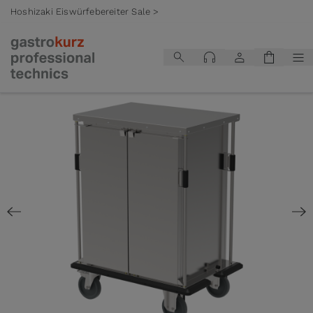
Hoshizaki Eiswürfebereiter Sale >
Zum Inhalt springen