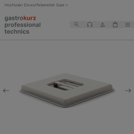
Hoshizaki Eiswürfebereiter Sale >
Zum Inhalt springen