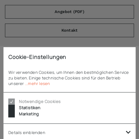
Angebot (PDF)
Kontakt
Cookie-Einstellungen
Beschreibung
Wir verwenden Cookies, um Ihnen den bestmöglichen Service
zu bieten. Einige technische Cookies sind für den Betrieb
Rieber Speisenschalen-Deckel mit Griff
unserer
...mehr lesen
JVA-Speisenschale-Deckel in GN 1/2
Notwendige Cookies
extra sichere Ausführung:
Statistiken
tiefgezogen mit umlaufend umgebördeltem Rand ohne
Marketing
scharfe Ecken und Kanten
aus hygienischem Edelstahl 1mm
mit Griffmulde
Details einblenden
stapelbar