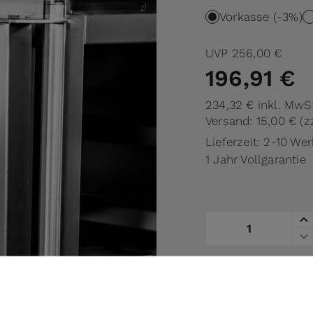
Vorkasse (-3%)
UVP
256,00 €
196,91 €
234,32 €
inkl. MwS
Versand: 15,00 €
(z
Lieferzeit: 2-10 We
1 Jahr Vollgarantie
Menge
auf die Vergl