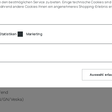
Angebot (
 den bestmöglichen Service zu bieten. Einige technische Cookies sind 
ährend andere Cookies Ihnen ein angenehmeres Shopping-Erlebnis er
Statistiken
Marketing
Auswahl erla
fend
EN/GN/Veska)