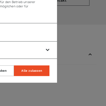
PDF)
Kontakt
für den Betrieb unserer
möglichen oder für
uben
Alle zulassen