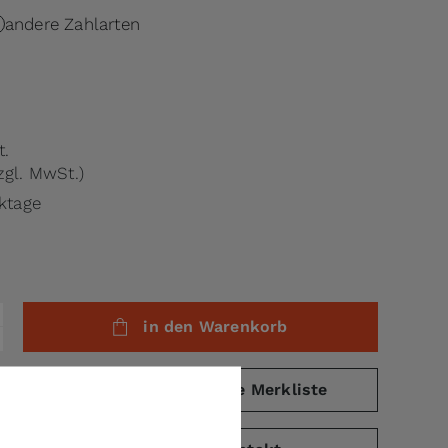
andere Zahlarten
t.
zgl. MwSt.)
rktage
in den Warenkorb
eichsliste
auf die Merkliste