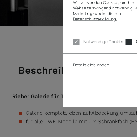
Wir verwenden Cookies, um Ihnen
Webseite zwingend notwendig, w
Marketingzwecke dienen.
Datenschutzerklärung.
Notwendige Cookies
Details einblenden
Beschreibung
Rieber Galerie für TWF - 2 x Modelle
Galerie komplett, oben auf Abdeckung umlau
für alle TWF-Modelle mit 2 x Schrankfach (