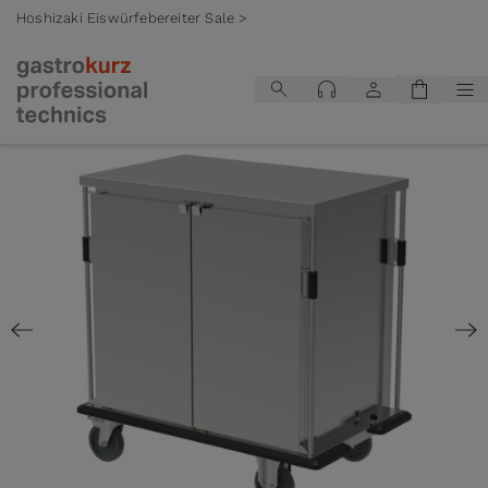
Hoshizaki Eiswürfebereiter Sale >
Zum Inhalt springen