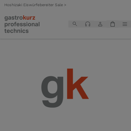
Hoshizaki Eiswürfebereiter Sale >
Zum Inhalt springen