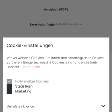
Angebot (PDF)
Leasinganfrage
ab 19,89 € im Monat
Kontakt
Cookie-Einstellungen
Wir verwenden Cookies, um Ihnen den bestmöglichen Service
zu bieten. Einige technische Cookies sind für den Betrieb
Beschreibung
unserer
...mehr lesen
Rieber Deichsel & Kupplung - TWF 2 x 20 / 16
Notwendige Cookies
Statistiken
Marketing
Deichsel- & Kupplung-System für den Transport mit
Zugmaschinen
passend für Rieber Transport-Tablettwagen TWF - Modelle
Details einblenden
2 x 20, 16