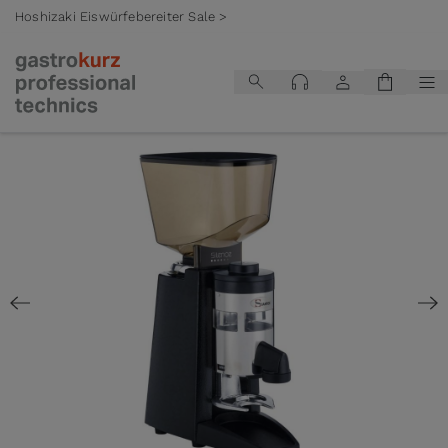
Hoshizaki Eiswürfebereiter Sale >
Zum Inhalt springen