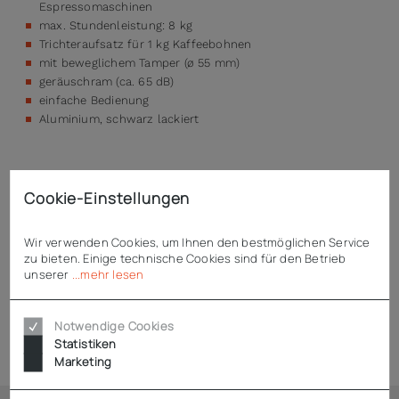
Espressomaschinen
max. Stundenleistung: 8 kg
Trichteraufsatz für 1 kg Kaffeebohnen
mit beweglichem Tamper (ø 55 mm)
geräuschram (ca. 65 dB)
einfache Bedienung
Aluminium, schwarz lackiert
Cookie-Einstellungen
Technische Daten
Wir verwenden Cookies, um Ihnen den bestmöglichen Service
zu bieten. Einige technische Cookies sind für den Betrieb
Downloads
unserer
...mehr lesen
Notwendige Cookies
Produktsicherheit (GPSR)
Statistiken
Marketing