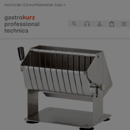
Hoshizaki Eiswürfebereiter Sale >
Zum Inhalt springen