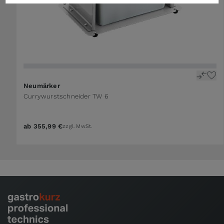
Neumärker
Currywurstschneider TW 6
ab
355,99 €
zzgl. MwSt.