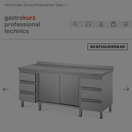
Hoshizaki Eiswürfebereiter Sale >
Zum Inhalt springen
KONFIGURIERBAR