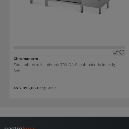
The price depends on the options chosen on the 
Chromonorm
Edelstahl Arbeitsschrank 700 OA Schubladen beidseitig,
Schi...
ab
2.326,06 €
zzgl. MwSt.