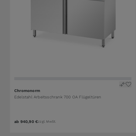
The price depends on the options chosen on the 
Chromonorm
Edelstahl Arbeitsschrank 700 OA Flügeltüren
ab
940,90 €
zzgl. MwSt.