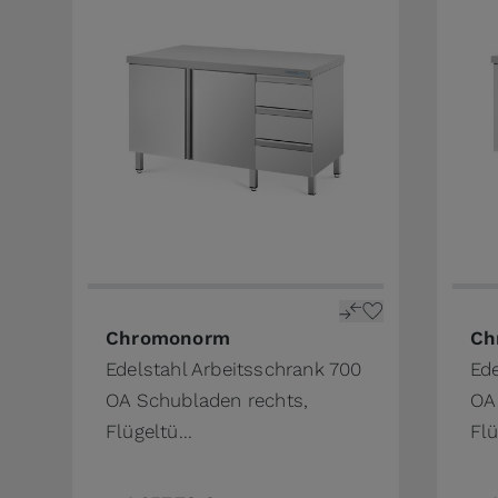
The price depends on the options chosen on 
The 
Chromonorm
Ch
Edelstahl Arbeitsschrank 700
Ede
OA Schubladen rechts,
OA
Flügeltü...
Flü