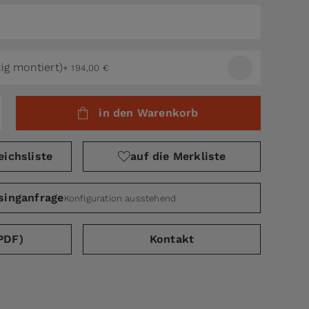
tig montiert)
+
194,00 €
in den Warenkorb
eichsliste
auf die Merkliste
singanfrage
Konfiguration ausstehend
PDF)
Kontakt