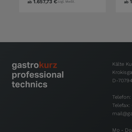
1.657,73 €
ab
zzgl. MwSt.
ab
Kälte K
Krokisg
D-70794
Telefon:
Telefax:
mail@ga
Mo - Do: