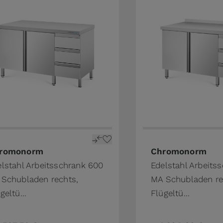
the product page
price depends on the options chosen on the product pa
The price depends o
romonorm
Chromonorm
lstahl Arbeitsschrank 600
Edelstahl Arbeits
 Schubladen rechts,
MA Schubladen re
geltü...
Flügeltü...