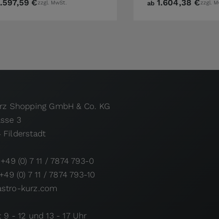
1.597,59 €
1.604,38 €
zzgl. MwSt.
ab
zzgl. M
urz Shopping GmbH & Co. KG
asse 3
 Filderstadt
 +49 (0) 7 11 / 7874 793-0
 +49 (0) 7 11 / 7874 793-10
stro-kurz.com
 9 - 12 und 13 - 17 Uhr