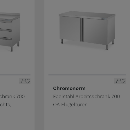
ge
n the options chosen on the product page
The price depends on the options 
Chromonorm
schrank 700
Edelstahl Arbeitsschrank 700
chts,
OA Flügeltüren