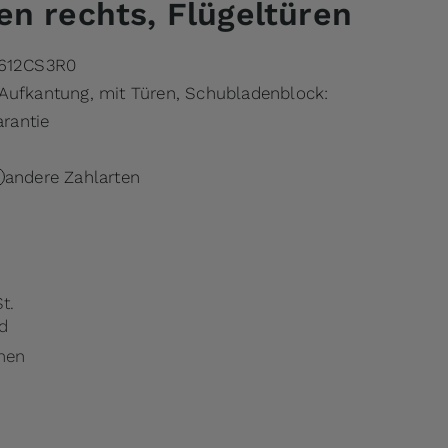
n rechts, Flügeltüren
612CS3R0
Aufkantung, mit Türen, Schubladenblock:
arantie
andere Zahlarten
t.
d
chen