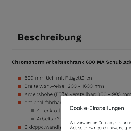
Beschreibung
Chromonorm Arbeitsschrank 600 MA Schubladen
600 mm tief, mit Flügeltüren
Breite wahlweise 1200 - 1600 mm
Arbeitshöhe (Füße) verstellbar: 850 - 900 m
optional fahrbar mit Rollen
Cookie-Einstellungen
4 Lenkrollen (2 feststellbar), Ø 125 mm
Arbeitshöhe auf Rollen: 850 mm
Wir verwenden Cookies, um Ihnen
2 doppelwandige, schallgedämmte Flügeltür
Webseite zwingend notwendig, w