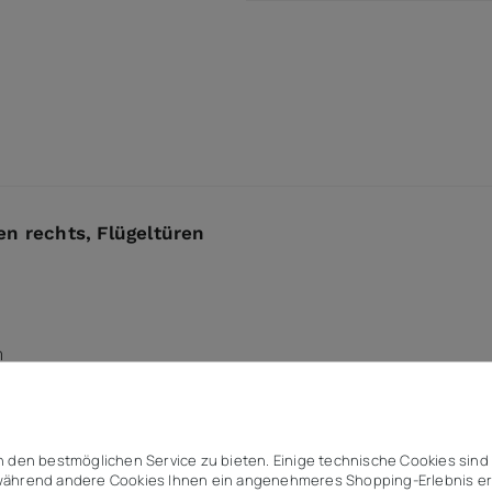
 rechts, Flügeltüren
m
 den bestmöglichen Service zu bieten. Einige technische Cookies sind 
en
ährend andere Cookies Ihnen ein angenehmeres Shopping-Erlebnis er