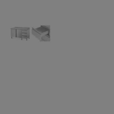
View larger image
View larger image