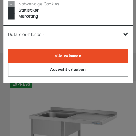
Notwendige Cookies
Statistiken
Zubehör
Marketing
Details einblenden
Expressversand
Alle zulassen
Ähnliche Artikel
Auswahl erlauben
EXPRESS