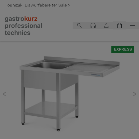
Hoshizaki Eiswürfebereiter Sale >
Zum Inhalt springen
EXPRESS