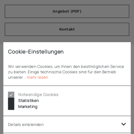
Angebot (PDF)
Kontakt
Cookie-Einstellungen
Beschreibung
Wir verwenden Cookies, um Ihnen den bestmöglichen Service
zu bieten. Einige technische Cookies sind für den Betrieb
unserer
...mehr lesen
Dynamic Turbostab Junior
passend zu Motorblock Junior
Notwendige Cookies
perfekt emulgieren, mixen, aufschlagen und binden
Statistiken
Verarbeitungsmenge: 1 - 10 l
Marketing
Drehzahl: 3.000 - 12.000 U/min
Stablänge: 225 mm
Details einblenden
zerlegbar, einfache Reinigung