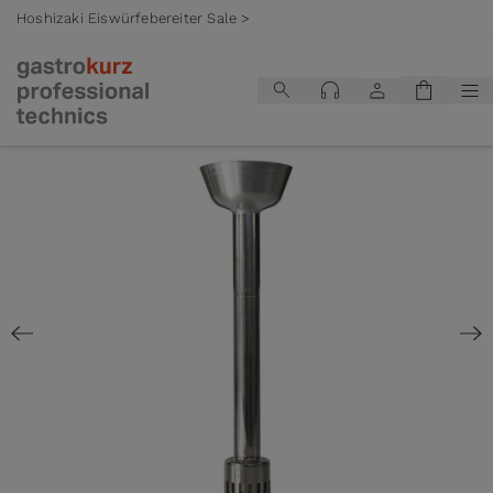
Hoshizaki Eiswürfebereiter Sale >
Zum Inhalt springen