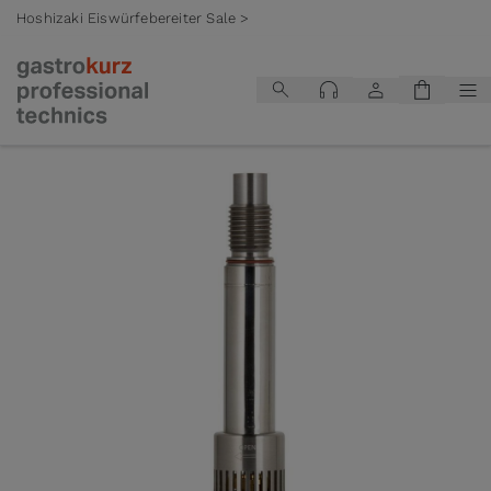
Hoshizaki Eiswürfebereiter Sale >
Zum Inhalt springen