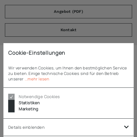
Angebot (PDF)
Kontakt
Cookie-Einstellungen
Beschreibung
Wir verwenden Cookies, um Ihnen den bestmöglichen Service
zu bieten. Einige technische Cookies sind für den Betrieb
unserer
...mehr lesen
Dynamic Turbostab CC SMX
passend zu Motorblock SMX
Notwendige Cookies
perfekt emulgieren, mixen, aufschlagen und binden
Statistiken
speziell für den Einsatz in Kippern oder in Behältern mit
Marketing
geringer Höhe und großer Kapazität
Verarbeitungsmenge: 75 bis 300 l
Details einblenden
Stablänge: 250 mm