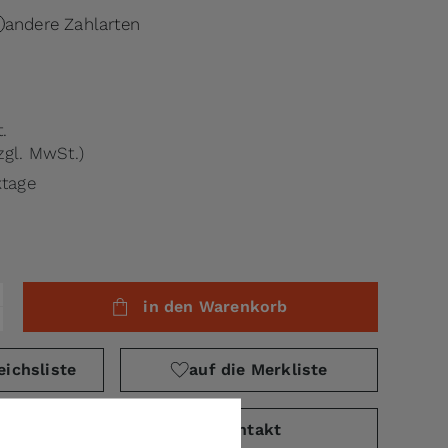
andere Zahlarten
.
zgl. MwSt.)
ktage
in den Warenkorb
eichsliste
auf die Merkliste
PDF)
Kontakt