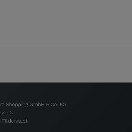
urz Shopping GmbH & Co. KG
asse 3
 Filderstadt