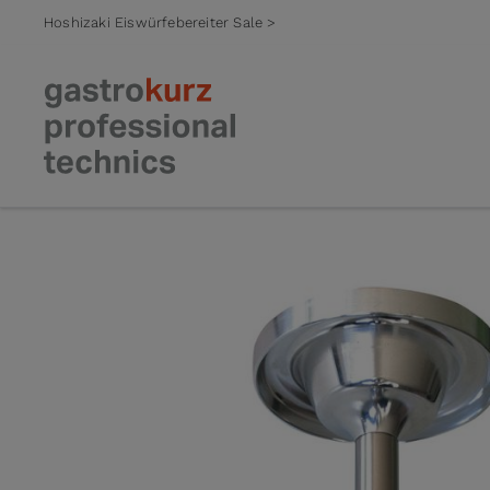
Hoshizaki Eiswürfebereiter Sale >
Zum Inhalt springen