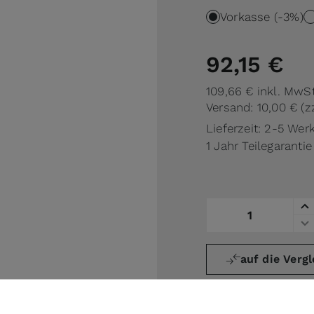
Vorkasse (-3%)
92,15 €
109,66 €
inkl. MwSt
Versand: 10,00 €
(z
Lieferzeit: 2-5 Wer
1 Jahr Teilegarantie
Menge
auf die Vergl
Angebot (