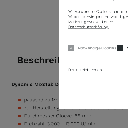
Wir verwenden Cookies, um Ihnen
Webseite zwingend notwendig, w
Marketingzwecke dienen.
Datenschutzerklärung.
Notwendige Cookies
Beschreibung
Details einblenden
Dynamic Mixstab Dynamix M Shake 190
passend zu Motorblock Dynamix
zur Herstellung von Smoothies und Shakes
Durchmesser Glocke: 66 mm
Drehzahl: 3.000 - 13.000 U/min