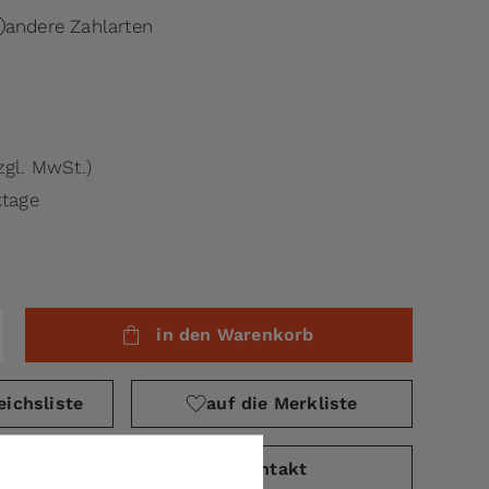
andere Zahlarten
zgl. MwSt.)
ktage
in den Warenkorb
eichsliste
auf die Merkliste
PDF)
Kontakt