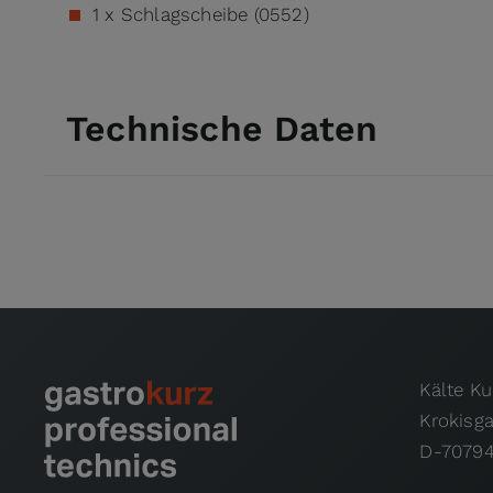
1 x Schlagscheibe (0552)
Technische Daten
Kälte K
Krokisg
D-70794