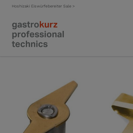
Hoshizaki Eiswürfebereiter Sale >
Zum Inhalt springen