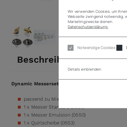
Wir verwenden Cookies, um Ihnen
Webseite zwingend notwendig, w
Marketingzwecke dienen.
Datenschutzerklärung.
View larger image
View larger image
Notwendige Cookies
Beschreibung
Details einblenden
Dynamic Messerset Dynamix
passend zu Mixstab Dynamix M160 und M190
1 x Messer Standard (0551)
1 x Messer Emulsion (0550)
1 x Quirlscheibe (0553)