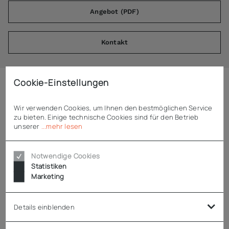
Angebot (PDF)
Kontakt
Cookie-Einstellungen
Beschreibung
Wir verwenden Cookies, um Ihnen den bestmöglichen Service
zu bieten. Einige technische Cookies sind für den Betrieb
unserer
...mehr lesen
Liebherr Trenngitter 210 mm 711178402
passend für Liebherr Drahtkorb A 210 mm (EFE)
Notwendige Cookies
weiß, kunststoffbeschichtet
Statistiken
Marketing
Technische Daten
Details einblenden