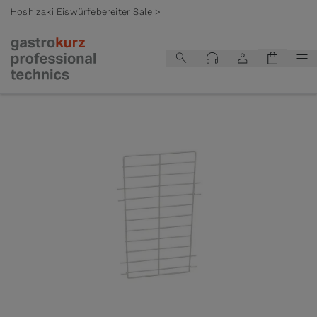
Hoshizaki Eiswürfebereiter Sale >
Zum Inhalt springen