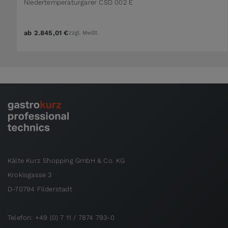
Niedertemperaturgarer CSD 002 E
ab
2.845,01 €
zzgl. MwSt.
Kälte Kurz Shopping GmbH & Co. KG
Krokisgasse 3
D-70794 Filderstadt
Telefon: +49 (0) 7 11 / 7874 793-0