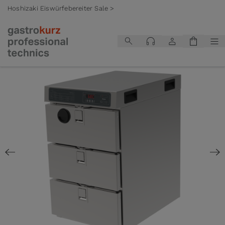
Hoshizaki Eiswürfebereiter Sale >
Zum Inhalt springen