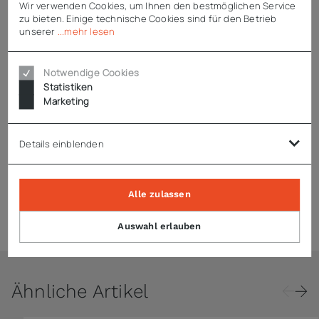
Wir verwenden Cookies, um Ihnen den bestmöglichen Service
zu bieten. Einige technische Cookies sind für den Betrieb
unserer
...mehr lesen
GN-Behälter, -Roste und -Deckel finden Sie << HIER >>
Notwendige Cookies
Statistiken
Technische Daten
Marketing
Details einblenden
Downloads
Alle zulassen
Zubehör
Auswahl erlauben
Ähnliche Artikel