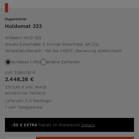
Hugentobler
Holdomat 323
Artikelnr:
HUG-323
Anzahl Einschübe: 3, Format Einschübe: GN 2/3,
Temperaturbereich: +50 bis +120°C, Steuerung: elektronisch
Vorkasse (-3%)
andere Zahlarten
UVP
2.880,00 €
2.448,28 €
2.913,45 €
inkl. MwSt.
Kostenloser Versand
Lieferzeit: 2-5 Werktage
1 Jahr Teilegarantie
-50 € EXTRA
Rabatt im Warenkorb
Details