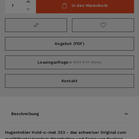
Menge
in den Warenkorb
Angebot (PDF)
Leasinganfrage
ab 61,84 € im Monat
Kontakt
Beschreibung
Hugentobler Hold-o-mat 323 - das schweizer Original zum
qualitätssteigerndem Warmhalten und Garen von Speisen