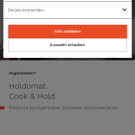
Details einblenden
Alle zulassen
Auswahl erlauben
00:00 / 03:08
Hugentobler
Holdomat.
Cook & Hold.
Produced by Hugentobler Schweizer Kochsysteme AG