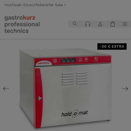
Hoshizaki Eiswürfebereiter Sale >
Zum Inhalt springen
-50 € EXTRA