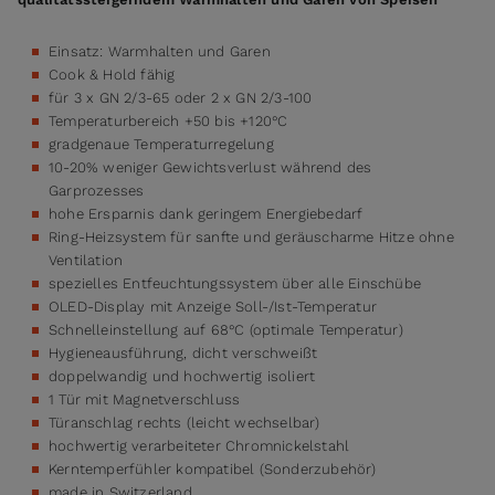
Einsatz: Warmhalten und Garen
Cook & Hold fähig
für 3 x GN 2/3-65 oder 2 x GN 2/3-100
Temperaturbereich +50 bis +120°C
gradgenaue Temperaturregelung
10-20% weniger Gewichtsverlust während des
Garprozesses
hohe Ersparnis dank geringem Energiebedarf
Ring-Heizsystem für sanfte und geräuscharme Hitze ohne
Ventilation
spezielles Entfeuchtungssystem über alle Einschübe
OLED-Display mit Anzeige Soll-/Ist-Temperatur
Schnelleinstellung auf 68°C (optimale Temperatur)
Hygieneausführung, dicht verschweißt
doppelwandig und hochwertig isoliert
1 Tür mit Magnetverschluss
Türanschlag rechts (leicht wechselbar)
hochwertig verarbeiteter Chromnickelstahl
Kerntemperfühler kompatibel (Sonderzubehör)
made in Switzerland