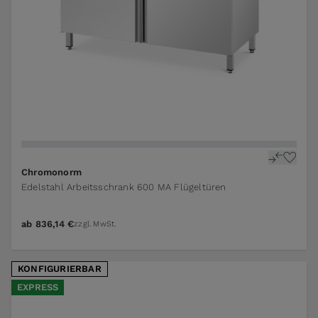
The price depends on the options chosen on the pr
Chromonorm
Edelstahl Arbeitsschrank 600 MA Flügeltüren
ab
836,14 €
zzgl. MwSt.
KONFIGURIERBAR
EXPRESS