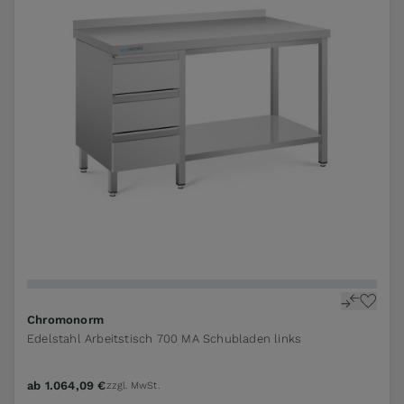
The price depends on the options chosen on the pr
Chromonorm
Edelstahl Arbeitstisch 700 MA Schubladen links
ab
1.064,09 €
zzgl. MwSt.