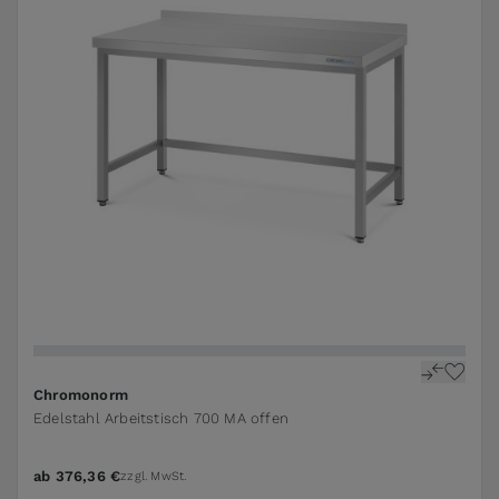
The price depends on the options chosen on the pr
Chromonorm
Edelstahl Arbeitstisch 700 MA offen
ab
376,36 €
zzgl. MwSt.