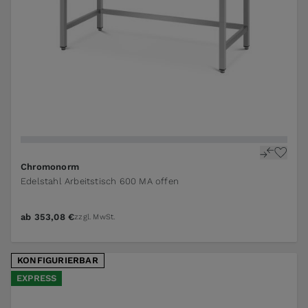
The price depends on the options chosen on the pr
Chromonorm
Edelstahl Arbeitstisch 600 MA offen
ab
353,08 €
zzgl. MwSt.
KONFIGURIERBAR
EXPRESS