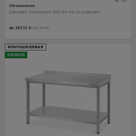
The price depends on the options chosen on the pr
Chromonorm
Edelstahl Arbeitstisch 600 MA mit Grundboden
ab
287,12 €
zzgl. MwSt.
KONFIGURIERBAR
EXPRESS