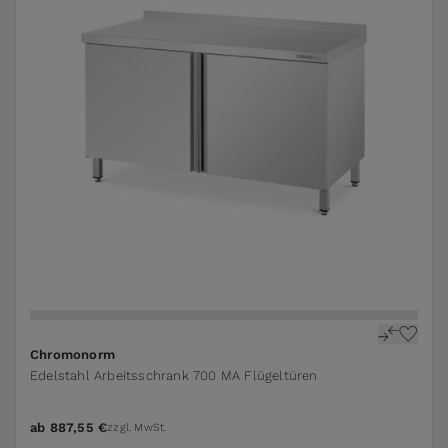
The price depends on the options chosen on the pr
Chromonorm
Edelstahl Arbeitsschrank 700 MA Flügeltüren
ab
887,55 €
zzgl. MwSt.