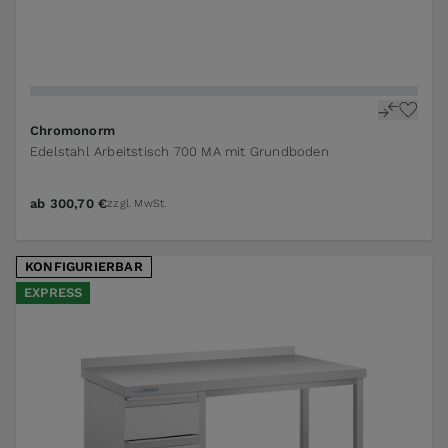
The price depends on the options chosen on the pr
Chromonorm
Edelstahl Arbeitstisch 700 MA mit Grundboden
ab
300,70 €
zzgl. MwSt.
KONFIGURIERBAR
EXPRESS