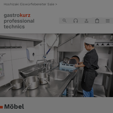
Hoshizaki Eiswürfebereiter Sale >
Zum Inhalt springen
Möbel