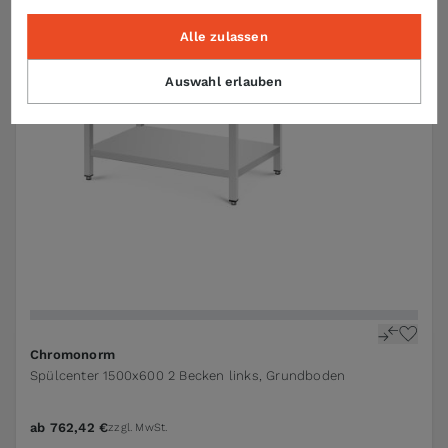
Alle zulassen
Auswahl erlauben
Chromonorm
Spülcenter 1500x600 2 Becken links, Grundboden
ab
762,42 €
zzgl. MwSt.