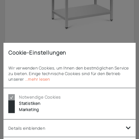
Cookie-Einstellungen
Wir verwenden Cookies, um Ihnen den bestmöglichen Service
zu bieten. Einige technische Cookies sind für den Betrieb
Chromonorm
unserer
...mehr lesen
Spülcenter 1900x700 2 Becken rechts, Grundboden
Notwendige Cookies
ab
925,38 €
zzgl. MwSt.
Statistiken
Marketing
EXPRESS
Details einblenden