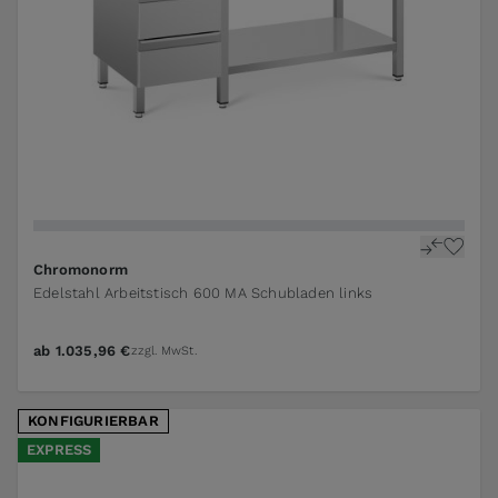
The price depends on the options chosen on the pr
Chromonorm
Edelstahl Arbeitstisch 600 MA Schubladen links
ab
1.035,96 €
zzgl. MwSt.
KONFIGURIERBAR
EXPRESS