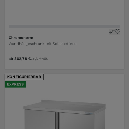
The price depends on the options chosen on the pr
Chromonorm
Wandhängeschrank mit Schiebetüren
ab
362,78 €
zzgl. MwSt.
KONFIGURIERBAR
EXPRESS