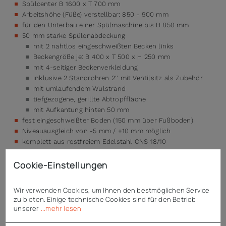
Spülcenter B 1600 x T 700 mm
Arbeitshöhe (Füße) verstellbar: 850 - 900 mm
für den Unterbau einer Spülmaschine bis H 850 mm
50 mm starke Spülenabdeckung
mit 2 nahtlos eingeschweißten Becken links
Beckengröße je: B 400 x T 500 x H 250 mm
mit 4-seitiger Beckenverkleidung
inklusive 2 Standrohren 2'' mit Ventilsitz als Zubehör
mit umlaufendem Wulstrand
tiefgezogene, gerillte Abtropffläche
mit Aufkantung hinten 50 mm
fest eingeschweißter Boden (150 mm über Fußboden)
Niveauausgleich von -5 mm / +10 mm möglich
komplett aus rostfreiem Edelstahl CNS 18/10
ohne Mischbatterie (siehe Zubehör)
ohne Lochbohrungen und Ablaufverbindungen
Cookie-Einstellungen
Wertarbeit made in Germany
Wir verwenden Cookies, um Ihnen den bestmöglichen Service
zu bieten. Einige technische Cookies sind für den Betrieb
unserer
...mehr lesen
Technische Daten