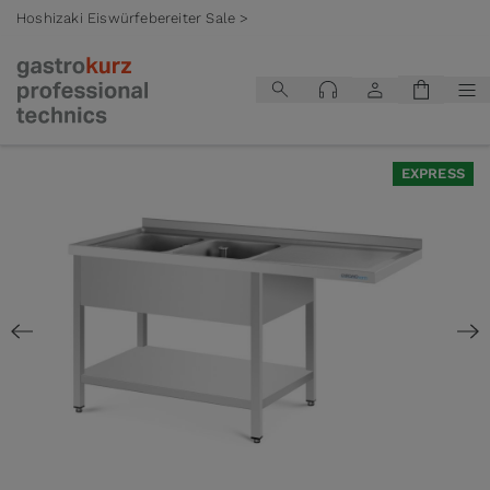
Hoshizaki Eiswürfebereiter Sale >
Zum Inhalt springen
EXPRESS