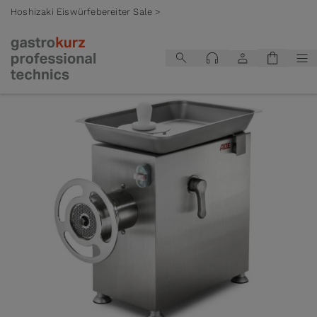
Hoshizaki Eiswürfebereiter Sale >
Zum Inhalt springen