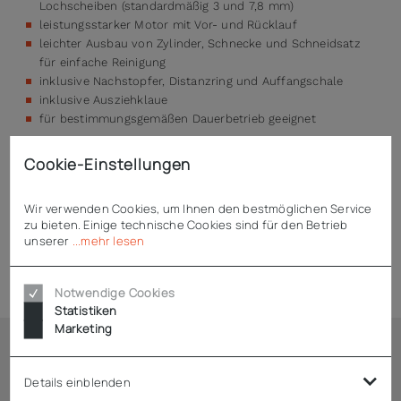
Lochscheiben (standardmäßig 3 und 7,8 mm)
leistungsstarker Motor mit Vor- und Rücklauf
leichter Ausbau von Zylinder, Schnecke und Schneidsatz
für einfache Reinigung
inklusive Nachstopfer, Distanzring und Auffangschale
inklusive Ausziehklaue
für bestimmungsgemäßen Dauerbetrieb geeignet
Cookie-Einstellungen
Technische Daten
Wir verwenden Cookies, um Ihnen den bestmöglichen Service
zu bieten. Einige technische Cookies sind für den Betrieb
unserer
...mehr lesen
Zubehör
Notwendige Cookies
Statistiken
Marketing
Ähnliche Artikel
Details einblenden