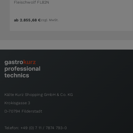
Fleischwolf FL82N
ab
2.855,68 €
zzgl. MwSt.
Kälte Kurz Shopping GmbH & Co. KG
Krokisgasse 3
D-70794 Filderstadt
Telefon: +49 (0) 7 11 / 7874 793-0