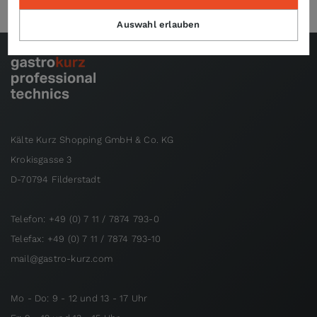
Auswahl erlauben
Kälte Kurz Shopping GmbH & Co. KG
Krokisgasse 3
D-70794 Filderstadt
Telefon: +49 (0) 7 11 / 7874 793-0
Telefax: +49 (0) 7 11 / 7874 793-10
mail@gastro-kurz.com
Mo - Do: 9 - 12 und 13 - 17 Uhr