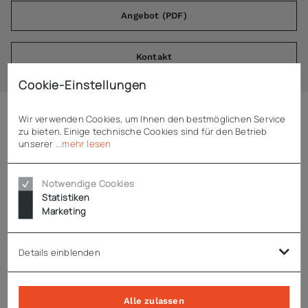
Angebot (PDF)
Kontakt
Cookie-Einstellungen
Wir verwenden Cookies, um Ihnen den bestmöglichen Service
Beschreibung
zu bieten. Einige technische Cookies sind für den Betrieb
unserer
...mehr lesen
ADE Lochscheibe 7,8 mm Inox FL98N
Notwendige Cookies
Statistiken
Lochscheibe Ø 7,8 mm Inox
Marketing
passend für ADE Fleischwolf FL98N
Details einblenden
Technische Daten
Alle zulassen