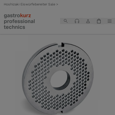
Hoshizaki Eiswürfebereiter Sale >
Zum Inhalt springen