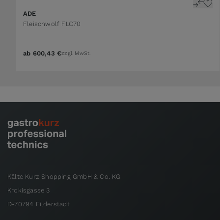
ADE
Fleischwolf FLC70
ab
600,43 €
zzgl. MwSt.
Kälte Kurz Shopping GmbH & Co. KG
Krokisgasse 3
D-70794 Filderstadt