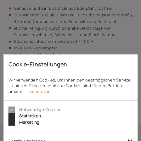
Gehäuse und Einfüllschale aus Edelstahl rostfrei
Schneidsatz: 3-teilig – Messer, Lochscheibe (standardmäßig
4,5 mm), Vorschneider und Schnecke aus Edelstahl
leichte Reinigung durch schnelle Demontage von
Schneckengehäuse, Schneidsatz und Einfüllwanne
Stromanschluss wahlweise 230 / 400 V
inklusive Nachstopfer
inklusive Auffangschale
Cookie-Einstellungen
Wir verwenden Cookies, um Ihnen den bestmöglichen Service
Technische Daten
zu bieten. Einige technische Cookies sind für den Betrieb
unserer
...mehr lesen
Zubehör
Notwendige Cookies
Statistiken
Marketing
Details einblenden