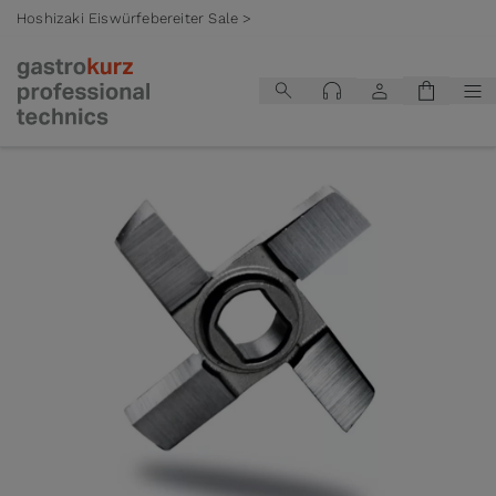
Hoshizaki Eiswürfebereiter Sale >
Zum Inhalt springen