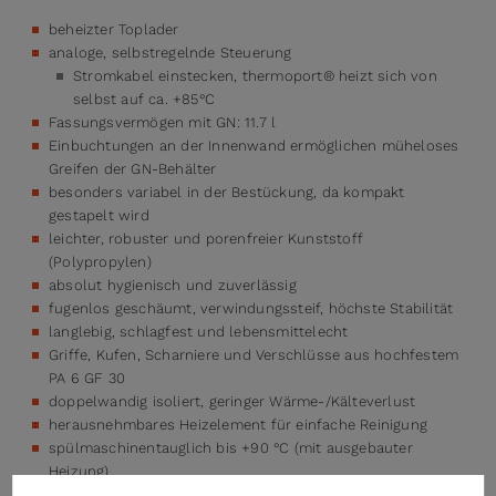
beheizter Toplader
analoge, selbstregelnde Steuerung
Stromkabel einstecken, thermoport® heizt sich von
selbst auf ca. +85°C
Fassungsvermögen mit GN: 11.7 l
Einbuchtungen an der Innenwand ermöglichen müheloses
Greifen der GN-Behälter
besonders variabel in der Bestückung, da kompakt
gestapelt wird
leichter, robuster und porenfreier Kunststoff
(Polypropylen)
absolut hygienisch und zuverlässig
fugenlos geschäumt, verwindungssteif, höchste Stabilität
langlebig, schlagfest und lebensmittelecht
Griffe, Kufen, Scharniere und Verschlüsse aus hochfestem
PA 6 GF 30
doppelwandig isoliert, geringer Wärme-/Kälteverlust
herausnehmbares Heizelement für einfache Reinigung
spülmaschinentauglich bis +90 °C (mit ausgebauter
Heizung)
ergonomische und versenkbare Griffe