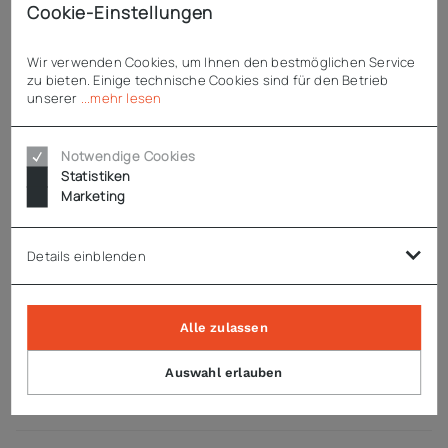
Cookie-Einstellungen
hochwertige Bügelverschlüsse
austauschbare Bodenschutzschienen
Wir verwenden Cookies, um Ihnen den bestmöglichen Service
glatte Oberflächen ohne versteckte Winkel
zu bieten. Einige technische Cookies sind für den Betrieb
sehr gute chemische Beständigkeit
unserer
...mehr lesen
spritzwassergeschützt (IPX4)
Notwendige Cookies
GN-Behälter, -Töpfe und -Deckel finden Sie << HIER >>
Statistiken
Marketing
Technische Daten
Details einblenden
Downloads
Alle zulassen
Auswahl erlauben
Zubehör