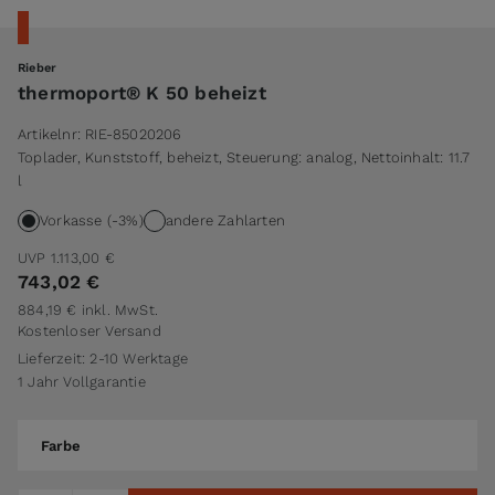
Rieber
thermoport® K 50 beheizt
Artikelnr:
RIE-85020206
Toplader, Kunststoff, beheizt, Steuerung: analog, Nettoinhalt: 11.7
l
Vorkasse (-3%)
andere Zahlarten
UVP
1.113,00 €
743,02 €
884,19 €
inkl. MwSt.
Kostenloser Versand
Lieferzeit: 2-10 Werktage
1 Jahr Vollgarantie
Farbe
Farbe