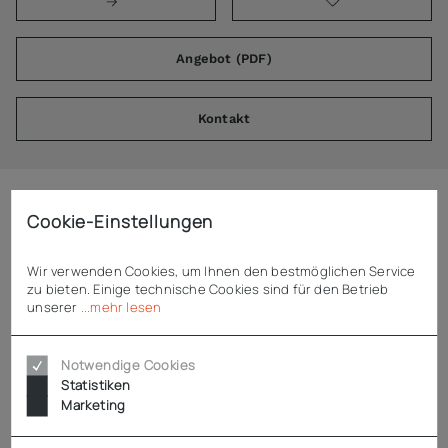
Angebot (PDF)
Kontakt
Cookie-Einstellungen
Beschreibung
Wir verwenden Cookies, um Ihnen den bestmöglichen Service
Rieber Rolliport Kunststoff - thermoport® K - der universelle
zu bieten. Einige technische Cookies sind für den Betrieb
Transportwagen für alle tragbaren thermoport®-Modelle ohne
unserer
...mehr lesen
Rollen
Notwendige Cookies
lebensmittelechter, schlagzäher Kunststoff in hellgrau
Statistiken
klappbarer CNS-Rundrohr-Schiebebügel
Marketing
robuste, stabile Bauweise
optimale Fahrbarkeit mit rostfreien, feststellbaren Rollen