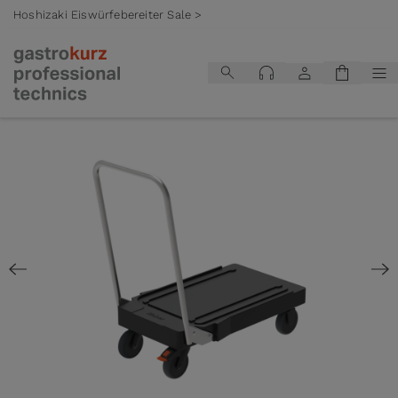
Hoshizaki Eiswürfebereiter Sale >
Zum Inhalt springen