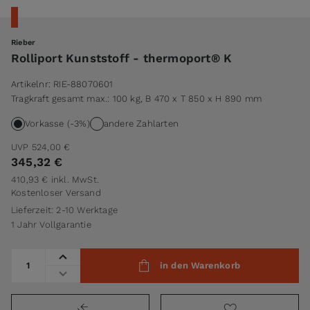
Rieber
Rolliport Kunststoff - thermoport® K
Artikelnr:
RIE-88070601
Tragkraft gesamt max.: 100 kg, B 470 x T 850 x H 890 mm
Vorkasse (-3%)
andere Zahlarten
UVP
524,00 €
345,32 €
410,93 €
inkl. MwSt.
Kostenloser Versand
Lieferzeit: 2-10 Werktage
1 Jahr Vollgarantie
Menge
in den Warenkorb